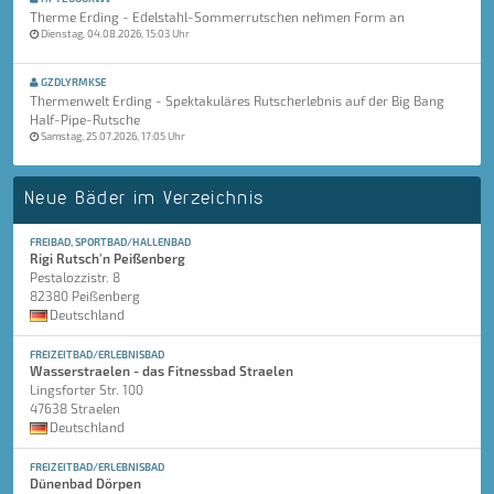
Therme Erding - Edelstahl-Sommerrutschen nehmen Form an
Dienstag, 04.08.2026, 15:03 Uhr
GZDLYRMKSE
Thermenwelt Erding - Spektakuläres Rutscherlebnis auf der Big Bang
Half-Pipe-Rutsche
Samstag, 25.07.2026, 17:05 Uhr
Neue Bäder im Verzeichnis
FREIBAD, SPORTBAD/HALLENBAD
Rigi Rutsch'n Peißenberg
Pestalozzistr. 8
82380 Peißenberg
Deutschland
FREIZEITBAD/ERLEBNISBAD
Wasserstraelen - das Fitnessbad Straelen
Lingsforter Str. 100
47638 Straelen
Deutschland
FREIZEITBAD/ERLEBNISBAD
Dünenbad Dörpen