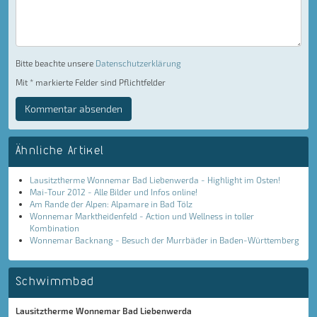
Bitte beachte unsere
Datenschutzerklärung
Mit * markierte Felder sind Pflichtfelder
Kommentar absenden
Ähnliche Artikel
Lausitztherme Wonnemar Bad Liebenwerda - Highlight im Osten!
Mai-Tour 2012 - Alle Bilder und Infos online!
Am Rande der Alpen: Alpamare in Bad Tölz
Wonnemar Marktheidenfeld - Action und Wellness in toller
Kombination
Wonnemar Backnang - Besuch der Murrbäder in Baden-Württemberg
Schwimmbad
Lausitztherme Wonnemar Bad Liebenwerda