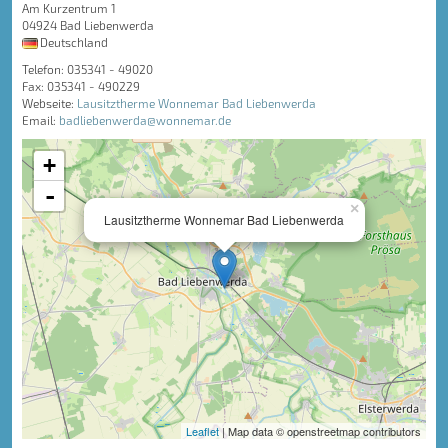
Am Kurzentrum 1
04924 Bad Liebenwerda
Deutschland
Telefon: 035341 - 49020
Fax: 035341 - 490229
Webseite:
Lausitztherme Wonnemar Bad Liebenwerda
Email:
badliebenwerda@wonnemar.de
+
-
×
Lausitztherme Wonnemar Bad Liebenwerda
Leaflet
| Map data © openstreetmap contributors