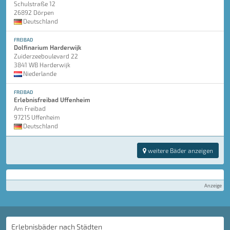
Schulstraße 12
26892 Dörpen
Deutschland
FREIBAD
Dolfinarium Harderwijk
Zuiderzeeboulevard 22
3841 WB Harderwijk
Niederlande
FREIBAD
Erlebnisfreibad Uffenheim
Am Freibad
97215 Uffenheim
Deutschland
weitere Bäder anzeigen
Anzeige
Erlebnisbäder nach Städten