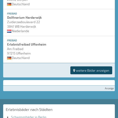
Deutschland
FREIBAD
Dolfinarium Harderwijk
Zuiderzeeboulevard 22
3841 WB Harderwijk
Niederlande
FREIBAD
Erlebnisfreibad Uffenheim
Am Freibad
97215 Uffenheim
Deutschland
weitere Bäder anzeigen
Anzeige
Erlebnisbäder nach Städten
Schwimmbäder in Berlin