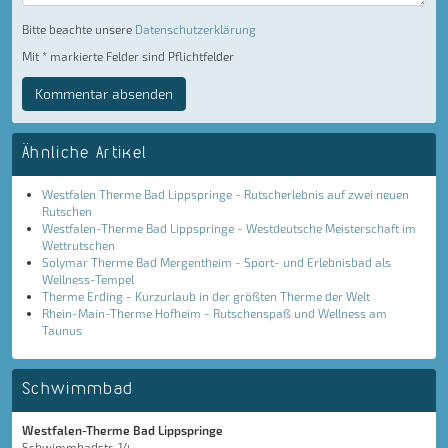
Bitte beachte unsere
Datenschutzerklärung
Mit * markierte Felder sind Pflichtfelder
Kommentar absenden
Ähnliche Artikel
Westfalen Therme Bad Lippspringe - Rutscherlebnis auf zwei neuen
Rutschen
Westfalen-Therme Bad Lippspringe - Westdeutsche Meisterschaft im
Wettrutschen
Solymar Therme Bad Mergentheim - Sport- und Erlebnisbad als
Wellness-Tempel
Therme Erding - Kurzurlaub in der größten Therme der Welt
Rhein-Main-Therme Hofheim - Rutschenspaß und Wellness am
Taunus
Schwimmbad
Westfalen-Therme Bad Lippspringe
Schwimmbadstr. 14