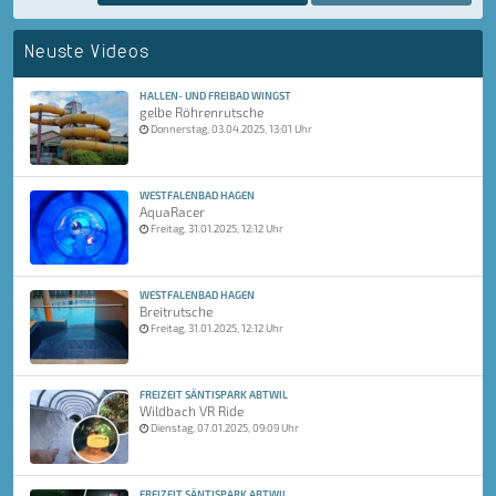
Neuste Videos
HALLEN- UND FREIBAD WINGST
gelbe Röhrenrutsche
Donnerstag, 03.04.2025, 13:01 Uhr
WESTFALENBAD HAGEN
AquaRacer
Freitag, 31.01.2025, 12:12 Uhr
WESTFALENBAD HAGEN
Breitrutsche
Freitag, 31.01.2025, 12:12 Uhr
FREIZEIT SÄNTISPARK ABTWIL
Wildbach VR Ride
Dienstag, 07.01.2025, 09:09 Uhr
FREIZEIT SÄNTISPARK ABTWIL