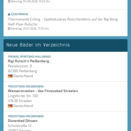
Dienstag, 04.08.2026, 15:03 Uhr
GZDLYRMKSE
Thermenwelt Erding - Spektakuläres Rutscherlebnis auf der Big Bang
Half-Pipe-Rutsche
Samstag, 25.07.2026, 17:05 Uhr
Neue Bäder im Verzeichnis
FREIBAD, SPORTBAD/HALLENBAD
Rigi Rutsch'n Peißenberg
Pestalozzistr. 8
82380 Peißenberg
Deutschland
FREIZEITBAD/ERLEBNISBAD
Wasserstraelen - das Fitnessbad Straelen
Lingsforter Str. 100
47638 Straelen
Deutschland
FREIZEITBAD/ERLEBNISBAD
Dünenbad Dörpen
Schulstraße 12
26892 Dörpen