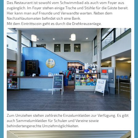
Das Restaurant ist sowohl vom Schwimmbad als auch vom Foyer aus
zugänglich. Im Foyer stehen einige Tische und Stühle für die Gäste bereit.
Hier kann man auf Freunde und Verwandte warten. Neben dem
Nachzahlautomaten befindet sich eine Bank.
Mit dem Eintrittscoin geht es durch die Drehkreuzanlage.
Zum Umziehen stehen zahlreiche Einzelumkleiden zur Verfügung. Es gibt
auch Sammelumkleiden für Schulen und Vereine sowie
behindertengerechte Umziehmöglichkeiten.