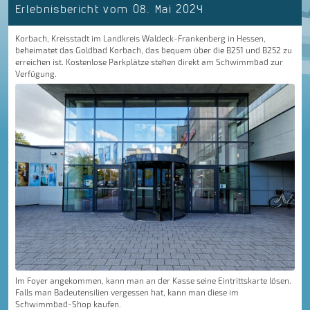
Erlebnisbericht
vom 08. Mai 2024
Korbach, Kreisstadt im Landkreis Waldeck-Frankenberg in Hessen,
beheimatet das Goldbad Korbach, das bequem über die B251 und B252 zu
erreichen ist. Kostenlose Parkplätze stehen direkt am Schwimmbad zur
Verfügung.
Im Foyer angekommen, kann man an der Kasse seine Eintrittskarte lösen.
Falls man Badeutensilien vergessen hat, kann man diese im
Schwimmbad-Shop kaufen.