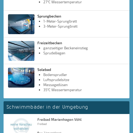
27°C Wassertemperatur
Sprungbecken
1-Meter-Sprungbrett
3-Meter-Sprungbrett
Freizeitbecken
ganzseitiger Beckeneinstieg
Sprudelliegen
Solebad
Bodensprudler
Luftsprudelsitze
Massagedüsen
35°C Wassertemperatur
Schwimmbäder in der Umgebung
Freibad Marienhagen Vöhl
Freibad
ca. 7 km entfernt