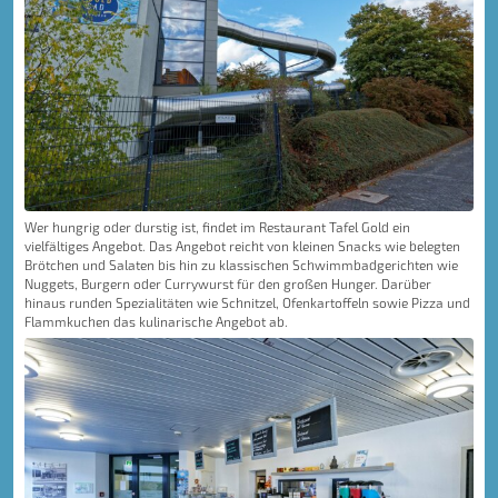
Wer hungrig oder durstig ist, findet im Restaurant Tafel Gold ein
vielfältiges Angebot. Das Angebot reicht von kleinen Snacks wie belegten
Brötchen und Salaten bis hin zu klassischen Schwimmbadgerichten wie
Nuggets, Burgern oder Currywurst für den großen Hunger. Darüber
hinaus runden Spezialitäten wie Schnitzel, Ofenkartoffeln sowie Pizza und
Flammkuchen das kulinarische Angebot ab.