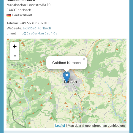
Medebacher Landstraße 10
34497 Korbach
Deutschland
Telefon: +49 5631 6207110
Webseite:
Goldbad Korbach
Email:
info@baeder-korbach.de
+
-
×
Goldbad Korbach
Leaflet
| Map data © openstreetmap contributors