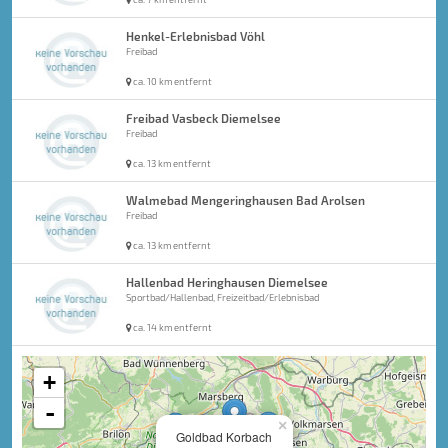
Henkel-Erlebnisbad Vöhl
Freibad
ca. 10 km entfernt
Freibad Vasbeck Diemelsee
Freibad
ca. 13 km entfernt
Walmebad Mengeringhausen Bad Arolsen
Freibad
ca. 13 km entfernt
Hallenbad Heringhausen Diemelsee
Sportbad/Hallenbad, Freizeitbad/Erlebnisbad
ca. 14 km entfernt
+
-
×
Goldbad Korbach