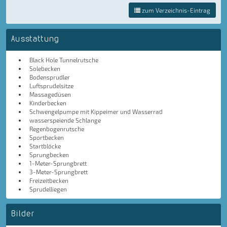
zum Verzeichnis-Eintrag
Ausstattung
Black Hole Tunnelrutsche
Solebecken
Bodensprudler
Luftsprudelsitze
Massagedüsen
Kinderbecken
Schwengelpumpe mit Kippeimer und Wasserrad
wasserspeiende Schlange
Regenbogenrutsche
Sportbecken
Startblöcke
Sprungbecken
1-Meter-Sprungbrett
3-Meter-Sprungbrett
Freizeitbecken
Sprudelliegen
Bilder