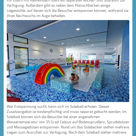
Für Eltern mit Kleinkindern steht ein separater Wickel- und Stillraum zur
Verfügung. Außerdem gibt es neben dem Planschbecken einige
Liegestühle, auf denen sich die Besucher entspannen können, während sie
ihren Nachwuchs im Auge behalten.
Wer Entspannung sucht, kann sich im Solebad erholen. Dieses
Zusatzangebot ist kostenpflichtig und muss separat gebucht werden. Im
Solebad können sich die Besucher bei einer angenehmen
Wassertemperatur von 35 Grad Celsius auf Bodensprudlern, Sprudelsitzen
und Massagedüsen entspannen. Rund um das Solebecken stehen mehrere
Liegen zum Ausruhen zur Verfügung. Nach dem Solebad stehen mehrere