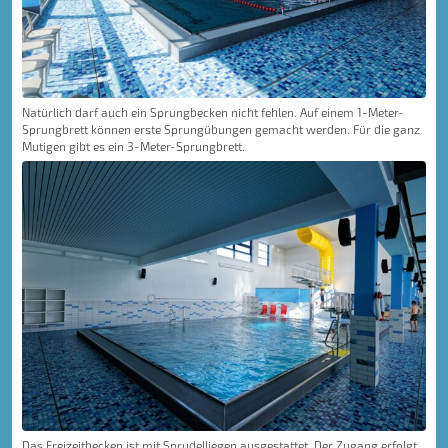
Natürlich darf auch ein Sprungbecken nicht fehlen. Auf einem 1-Meter-
Sprungbrett können erste Sprungübungen gemacht werden. Für die ganz
Mutigen gibt es ein 3-Meter-Sprungbrett.
Das Freizeitbecken ist mit Sprudelliegen ausgestattet. Der Zugang erfolgt