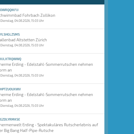
OWRQQIKFJJ
chwimmbad Fohrbach Zollikon
Dienstag, 04.08.2026, 15:03 Uhr
YLSHGLZSMS
allenbad Altstetten Zürich
Dienstag, 04.08.2026, 15:03 Uhr
XJLXTRQWWQ
herme Erding - Edelstahl-Sommerrutschen nehmen
orm an
Dienstag, 04.08.2026, 15:03 Uhr
HPTZUOUXWV
herme Erding - Edelstahl-Sommerrutschen nehmen
orm an
Dienstag, 04.08.2026, 15:03 Uhr
GZDLYRMKSE
hermenwelt Erding - Spektakuläres Rutscherlebnis auf
er Big Bang Half-Pipe-Rutsche