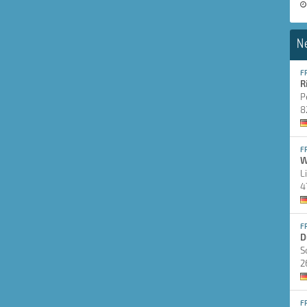
N
F
R
P
8
F
W
L
4
F
D
S
2
F