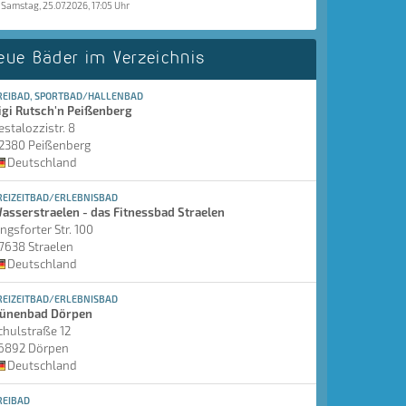
Samstag, 25.07.2026, 17:05 Uhr
eue Bäder im Verzeichnis
REIBAD, SPORTBAD/HALLENBAD
igi Rutsch'n Peißenberg
estalozzistr. 8
2380 Peißenberg
Deutschland
REIZEITBAD/ERLEBNISBAD
asserstraelen - das Fitnessbad Straelen
ingsforter Str. 100
7638 Straelen
Deutschland
REIZEITBAD/ERLEBNISBAD
ünenbad Dörpen
chulstraße 12
6892 Dörpen
Deutschland
REIBAD