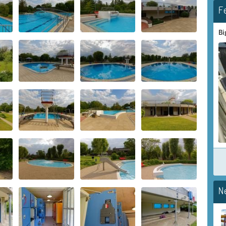
F
Bi
N