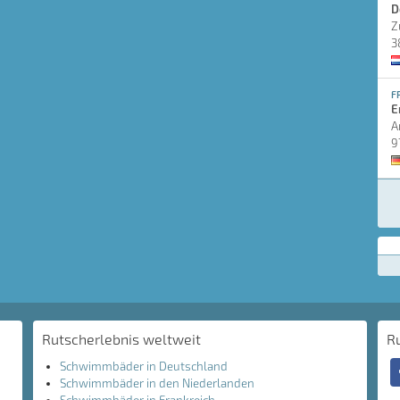
D
Z
3
F
E
A
9
Rutscherlebnis weltweit
R
Schwimmbäder in Deutschland
Schwimmbäder in den Niederlanden