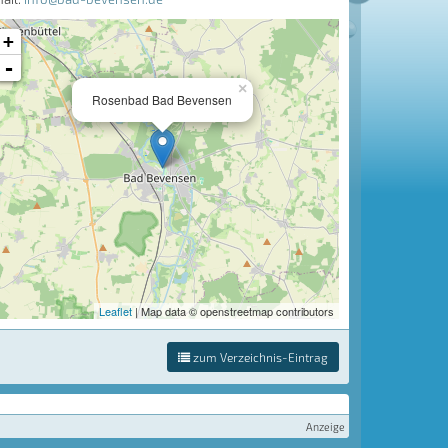
+
-
×
Rosenbad Bad Bevensen
Leaflet
| Map data © openstreetmap contributors
zum Verzeichnis-Eintrag
Anzeige