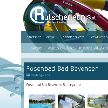
Startseite
Artikel
Erlebnisberichte
Schwimmbad
Startseite
Mediathek
Bilder
Rosenbad Bad Bevens
Rosenbad Bad Bevensen
Bildergalerie
Rosenbad Bad Bevensen Bildergalerie