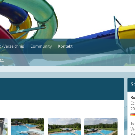
-Verzeichnis
Community
Kontakt
en
S
Ro
Ec
29
Te
We
Em