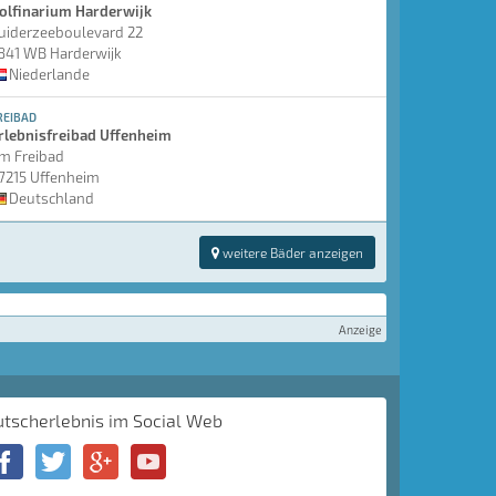
olfinarium Harderwijk
uiderzeeboulevard 22
841 WB Harderwijk
Niederlande
REIBAD
rlebnisfreibad Uffenheim
m Freibad
7215 Uffenheim
Deutschland
weitere Bäder anzeigen
Anzeige
utscherlebnis im Social Web