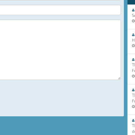
S
H
T
F
T
F
T
d