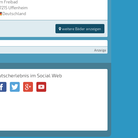
m Freibad
7215 Uffenheim
Deutschland
weitere Bäder anzeigen
Anzeige
utscherlebnis im Social Web