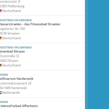
estalozzistr. 8
2380 Peißenberg
Deutschland
REIZEITBAD/ERLEBNISBAD
asserstraelen - das Fitnessbad Straelen
ingsforter Str. 100
7638 Straelen
Deutschland
REIZEITBAD/ERLEBNISBAD
ünenbad Dörpen
chulstraße 12
6892 Dörpen
Deutschland
REIBAD
olfinarium Harderwijk
uiderzeeboulevard 22
841 WB Harderwijk
Niederlande
REIBAD
rlebnisfreibad Uffenheim