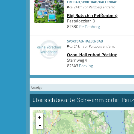
FREIBAD, SPORTBAD/HALLENBAD
ca. 24 km von Penzberg entfernt
Rigi Rutsch'n Peißenberg
Pestalozzistr. 8
82380
Peißenberg
SPORTBAD/HALLENBAD
ca. 24 km von Penzberg entfernt
Ozon-Hallenbad Pöcking
Sternweg 4
82343
Pöcking
Anzeige
Übersichtskarte Schwimmbäder Pen
+
-