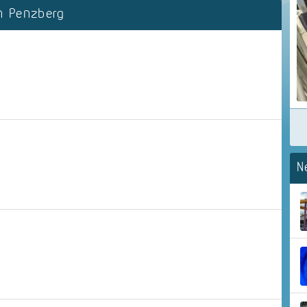
 Penzberg
N