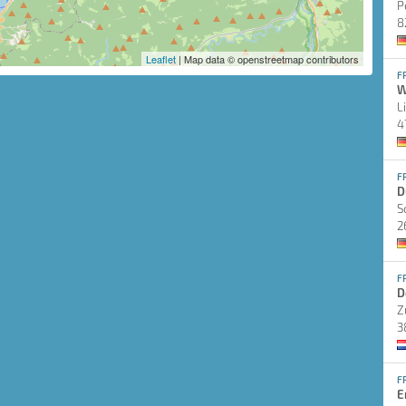
P
8
Leaflet
| Map data © openstreetmap contributors
F
W
L
4
F
D
S
2
F
D
Z
3
F
E