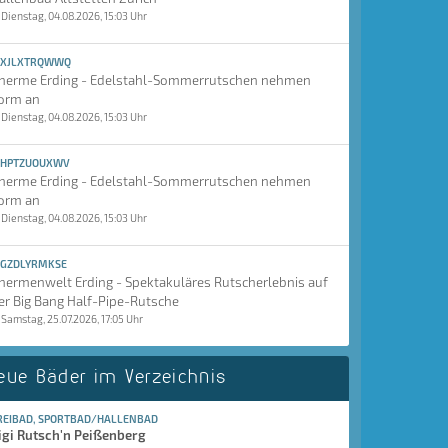
Dienstag, 04.08.2026, 15:03 Uhr
XJLXTRQWWQ
herme Erding - Edelstahl-Sommerrutschen nehmen
orm an
Dienstag, 04.08.2026, 15:03 Uhr
HPTZUOUXWV
herme Erding - Edelstahl-Sommerrutschen nehmen
orm an
Dienstag, 04.08.2026, 15:03 Uhr
GZDLYRMKSE
hermenwelt Erding - Spektakuläres Rutscherlebnis auf
er Big Bang Half-Pipe-Rutsche
Samstag, 25.07.2026, 17:05 Uhr
eue Bäder im Verzeichnis
REIBAD, SPORTBAD/HALLENBAD
igi Rutsch'n Peißenberg