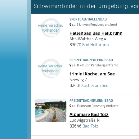
Schwimmbäder in der Umgebung von
SPORTBAD/HALLENBAD
ca. 6 km von Penzberg entfernt
Hallenbad Bad Heilbrunn
Abt-Walther-Weg 4
83670
Bad Heilbrunn
FREIZEITBAD/ERLEBNISBAD
ca. 11 km von Penzberg entfernt
trimini Kochel am See
Seeweg 2
82431
Kochel am See
FREIZEITBAD/ERLEBNISBAD
ca. 13 km von Penzberg entfernt
Alpamare Bad Tölz
Ludwigstraße 14
83646
Bad Tölz