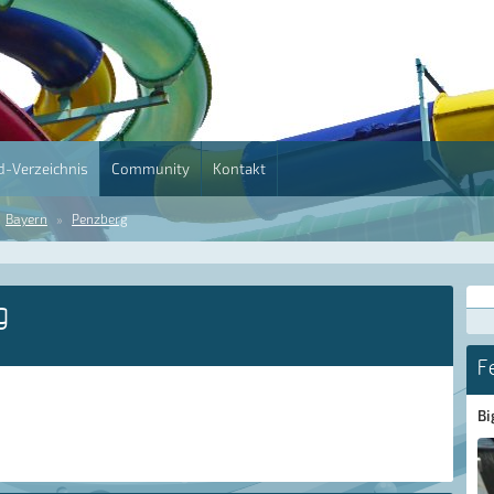
-Verzeichnis
Community
Kontakt
Bayern
Penzberg
g
F
Bi