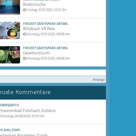
Breitrutsche
Freitag, 31.01.2025, 12:12 Uhr
FREIZEIT SÄNTISPARK ABTWIL
Wildbach VR Ride
Dienstag, 07.01.2025, 09:09 Uhr
FREIZEIT SÄNTISPARK ABTWIL
Gewittersturm
Dienstag, 07.01.2025, 08:08 Uhr
Anzeige
euste Kommentare
OWRQQIKFJJ
chwimmbad Fohrbach Zollikon
Dienstag, 04.08.2026, 15:03 Uhr
YLSHGLZSMS
allenbad Altstetten Zürich