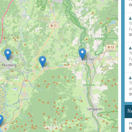
T
F
T
F
T
d
N
F
R