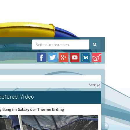
Anzeige
eatured Video
g Bang im Galaxy der Therme Erding