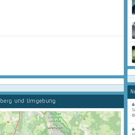
N
zberg und Umgebung
S
H