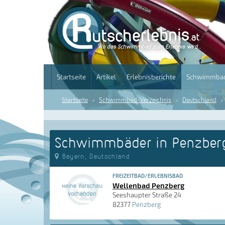
Startseite
Artikel
Erlebnisberichte
Schwimmbad
Startseite
Schwimmbad-Verzeichnis
Deutschland
Schwimmbäder in Penzber
Bayern, Deutschland
FREIZEITBAD/ERLEBNISBAD
Wellenbad Penzberg
Seeshaupter Straße 24
82377
Penzberg