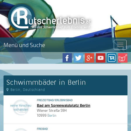
Menü und Suche
Menü
Schwimmbäder in Berlin
Berlin, Deutschland
FREIZEITBAD/ERLEBNISBAD
Bad am Spreewaldplatz Berlin
Wiener Straße 59H
10999
Berlin
FREIBAD