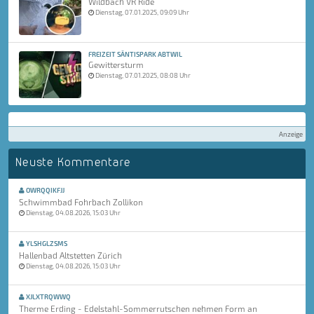
Wildbach VR Ride
Dienstag, 07.01.2025, 09:09 Uhr
FREIZEIT SÄNTISPARK ABTWIL
Gewittersturm
Dienstag, 07.01.2025, 08:08 Uhr
Anzeige
Neuste Kommentare
OWRQQIKFJJ
Schwimmbad Fohrbach Zollikon
Dienstag, 04.08.2026, 15:03 Uhr
YLSHGLZSMS
Hallenbad Altstetten Zürich
Dienstag, 04.08.2026, 15:03 Uhr
XJLXTRQWWQ
Therme Erding - Edelstahl-Sommerrutschen nehmen Form an