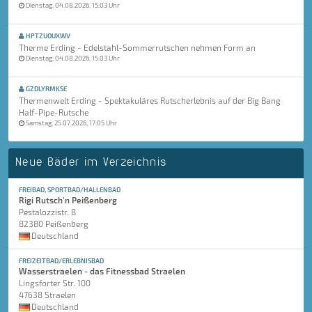
Dienstag, 04.08.2026, 15:03 Uhr
HPTZUOUXWV
Therme Erding - Edelstahl-Sommerrutschen nehmen Form an
Dienstag, 04.08.2026, 15:03 Uhr
GZDLYRMKSE
Thermenwelt Erding - Spektakuläres Rutscherlebnis auf der Big Bang
Half-Pipe-Rutsche
Samstag, 25.07.2026, 17:05 Uhr
Neue Bäder im Verzeichnis
FREIBAD, SPORTBAD/HALLENBAD
Rigi Rutsch'n Peißenberg
Pestalozzistr. 8
82380 Peißenberg
Deutschland
FREIZEITBAD/ERLEBNISBAD
Wasserstraelen - das Fitnessbad Straelen
Lingsforter Str. 100
47638 Straelen
Deutschland