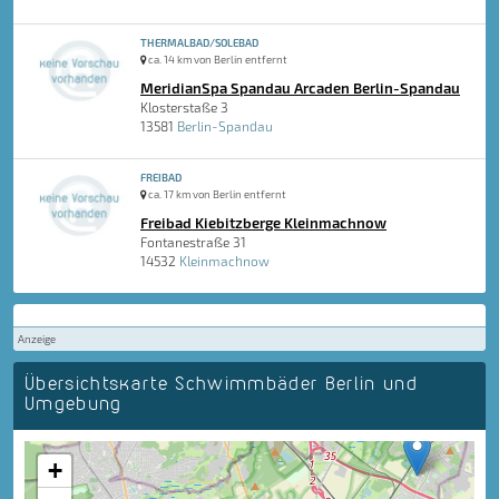
THERMALBAD/SOLEBAD
ca. 14 km von Berlin entfernt
MeridianSpa Spandau Arcaden Berlin-Spandau
Klosterstaße 3
13581
Berlin-Spandau
FREIBAD
ca. 17 km von Berlin entfernt
Freibad Kiebitzberge Kleinmachnow
Fontanestraße 31
14532
Kleinmachnow
Anzeige
Übersichtskarte Schwimmbäder Berlin und
Umgebung
+