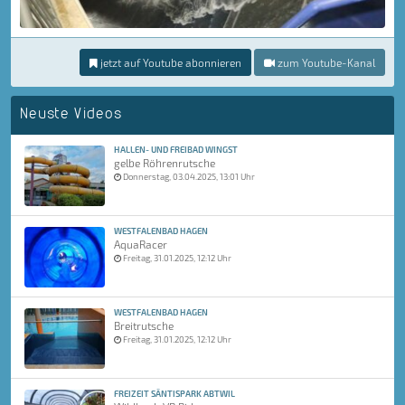
jetzt auf Youtube abonnieren
zum Youtube-Kanal
Neuste Videos
HALLEN- UND FREIBAD WINGST
gelbe Röhrenrutsche
Donnerstag, 03.04.2025, 13:01 Uhr
WESTFALENBAD HAGEN
AquaRacer
Freitag, 31.01.2025, 12:12 Uhr
WESTFALENBAD HAGEN
Breitrutsche
Freitag, 31.01.2025, 12:12 Uhr
FREIZEIT SÄNTISPARK ABTWIL