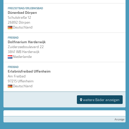
FREIZEITBAD/ERLEBNISBAD
Dünenbad Dörpen
Schulstraße 12
26892 Dörpen
Deutschland
FREIBAD
Dolfinarium Harderwijk
Zuiderzeeboulevard 22
3841 WB Harderwijk
Niederlande
FREIBAD
Erlebnisfreibad Uffenheim
Am Freibad
97215 Uffenheim
Deutschland
weitere Bäder anzeigen
Anzeige