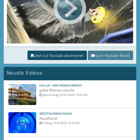
jetzt auf Youtube abonnieren
zum Youtube-Kanal
Neuste Videos
HALLEN- UND FREIBAD WINGST
gelbe Röhrenrutsche
Donnerstag, 03.04.2025, 13:01 Uhr
WESTFALENBAD HAGEN
AquaRacer
Freitag, 31.01.2025, 12:12 Uhr