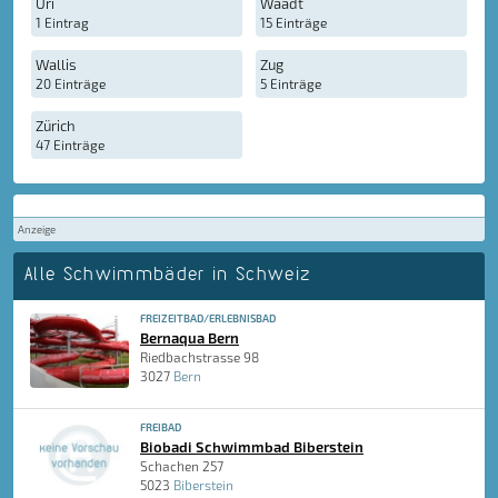
Uri
Waadt
1 Eintrag
15 Einträge
Wallis
Zug
20 Einträge
5 Einträge
Zürich
47 Einträge
Anzeige
Alle Schwimmbäder in Schweiz
FREIZEITBAD/ERLEBNISBAD
Bernaqua Bern
Riedbachstrasse 98
3027
Bern
FREIBAD
Biobadi Schwimmbad Biberstein
Schachen 257
5023
Biberstein