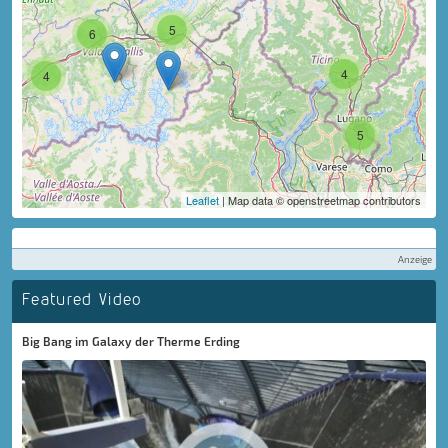
5
6
4
4
5
Leaflet
| Map data © openstreetmap contributors
Anzeige
Featured Video
Big Bang im Galaxy der Therme Erding