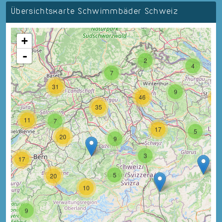
Übersichtskarte Schwimmbäder Schweiz
+
-
2
4
7
31
9
46
18
35
11
7
17
5
20
9
3
17
5
20
10
9