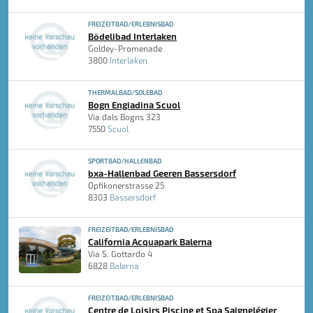
FREIZEITBAD/ERLEBNISBAD
Bödelibad Interlaken
Goldey-Promenade
3800
Interlaken
THERMALBAD/SOLEBAD
Bogn Engiadina Scuol
Via dals Bogns 323
7550
Scuol
SPORTBAD/HALLENBAD
bxa-Hallenbad Geeren Bassersdorf
Opfikonerstrasse 25
8303
Bassersdorf
FREIZEITBAD/ERLEBNISBAD
California Acquapark Balerna
Via S. Gottardo 4
6828
Balerna
FREIZEITBAD/ERLEBNISBAD
Centre de Loisirs Piscine et Spa Saignelégier