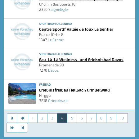
Chemin des Sports 10
2350
Saignelégier
SPORTBAD/HALLENBAD
Centre Sportif Vallée de Joux Le Sentier
Rue de l´Orbe 8
1347
Le Sentier
SPORTBAD/HALLENBAD
Eau-Là-Là Wellness- und Erlebnisbad Davos
Promenade 90
7270
Davos
FREIBAD
Erlebnisfreibad Hellbach Grindelwald
Nirggen
3818
Grindelwald
1
2
3
4
5
6
7
8
9
10