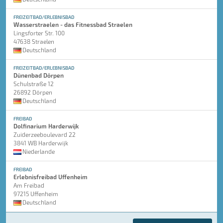
FREIZEITBAD/ERLEBNISBAD
Wasserstraelen - das Fitnessbad Straelen
Lingsforter Str. 100
47638 Straelen
Deutschland
FREIZEITBAD/ERLEBNISBAD
Dünenbad Dörpen
Schulstraße 12
26892 Dörpen
Deutschland
FREIBAD
Dolfinarium Harderwijk
Zuiderzeeboulevard 22
3841 WB Harderwijk
Niederlande
FREIBAD
Erlebnisfreibad Uffenheim
Am Freibad
97215 Uffenheim
Deutschland