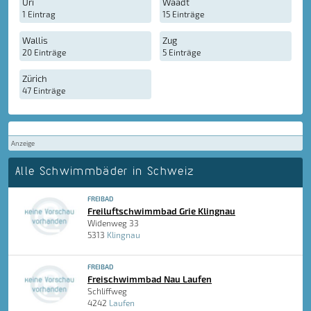
Uri
Waadt
1 Eintrag
15 Einträge
Wallis
Zug
20 Einträge
5 Einträge
Zürich
47 Einträge
Anzeige
Alle Schwimmbäder in Schweiz
FREIBAD
Freiluftschwimmbad Grie Klingnau
Widenweg 33
5313
Klingnau
FREIBAD
Freischwimmbad Nau Laufen
Schliffweg
4242
Laufen