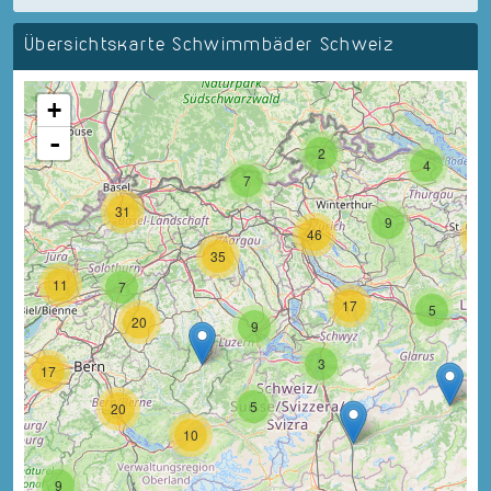
Übersichtskarte Schwimmbäder Schweiz
+
-
2
4
7
31
9
46
18
35
11
7
17
5
20
9
3
17
5
20
10
9