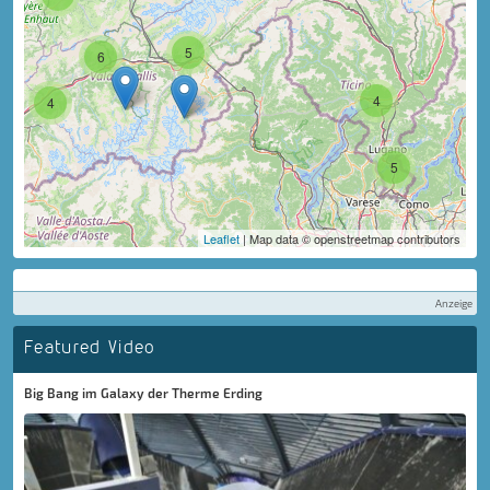
5
6
4
4
5
Leaflet
| Map data © openstreetmap contributors
Anzeige
Featured Video
Big Bang im Galaxy der Therme Erding