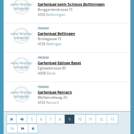
Gartenbad beim Schloss Bottmingen
Burggartenstrasse 15
4103
Bottmingen
FREIBAD
Gartenbad Bettingen
Brohegasse 15
4126
Bettingen
FREIBAD
Gartenbad Eglisee Basel
Egliseestrasse 85
4058
Basel
FREIBAD
Gartenbad Reinach
Mühlemattweg 24
4153
Reinach
5
6
7
8
9
10
11
12
13
14