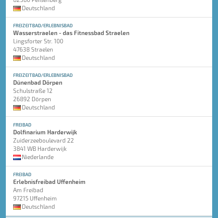
Deutschland
FREIZEITBAD/ERLEBNISBAD
Wasserstraelen - das Fitnessbad Straelen
Lingsforter Str. 100
47638 Straelen
Deutschland
FREIZEITBAD/ERLEBNISBAD
Dünenbad Dörpen
Schulstraße 12
26892 Dörpen
Deutschland
FREIBAD
Dolfinarium Harderwijk
Zuiderzeeboulevard 22
3841 WB Harderwijk
Niederlande
FREIBAD
Erlebnisfreibad Uffenheim
Am Freibad
97215 Uffenheim
Deutschland