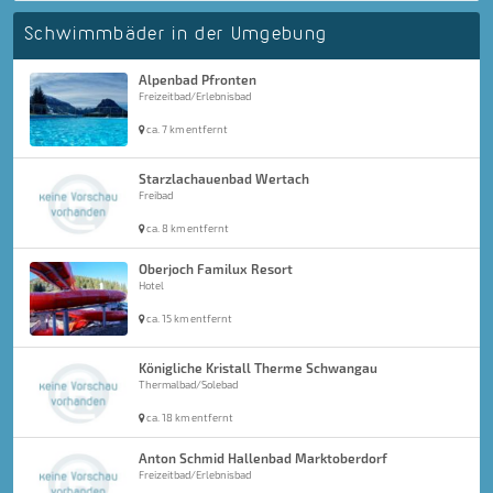
Schwimmbäder in der Umgebung
Alpenbad Pfronten
Freizeitbad/Erlebnisbad
ca. 7 km entfernt
Starzlachauenbad Wertach
Freibad
ca. 8 km entfernt
Oberjoch Familux Resort
Hotel
ca. 15 km entfernt
Königliche Kristall Therme Schwangau
Thermalbad/Solebad
ca. 18 km entfernt
Anton Schmid Hallenbad Marktoberdorf
Freizeitbad/Erlebnisbad