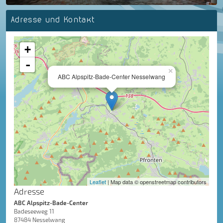
Adresse und Kontakt
+
-
×
ABC Alpspitz-Bade-Center Nesselwang
Leaflet
| Map data © openstreetmap contributors
Adresse
ABC Alpspitz-Bade-Center
Badeseeweg 11
87484 Nesselwang