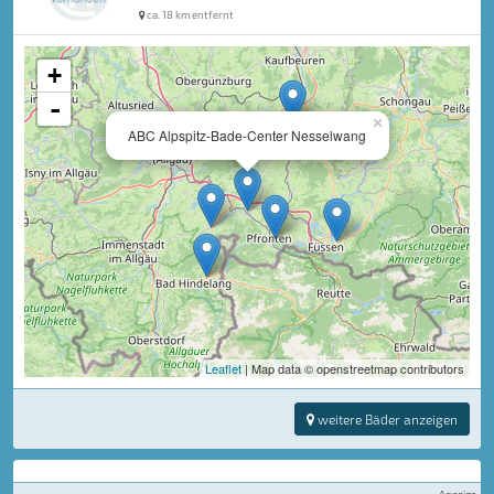
ca. 18 km entfernt
+
-
×
ABC Alpspitz-Bade-Center Nesselwang
Leaflet
| Map data © openstreetmap contributors
weitere Bäder anzeigen