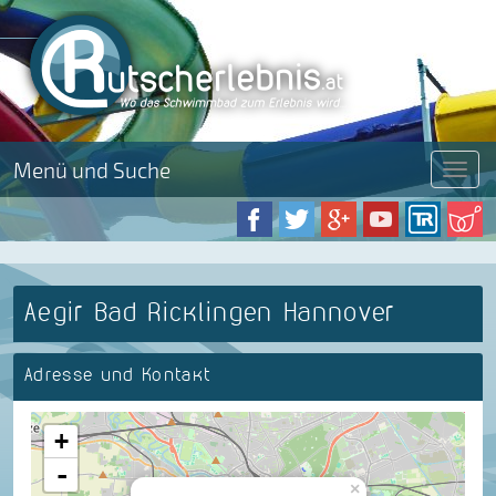
Menü und Suche
Menü
Aegir Bad Ricklingen Hannover
Adresse und Kontakt
+
-
×