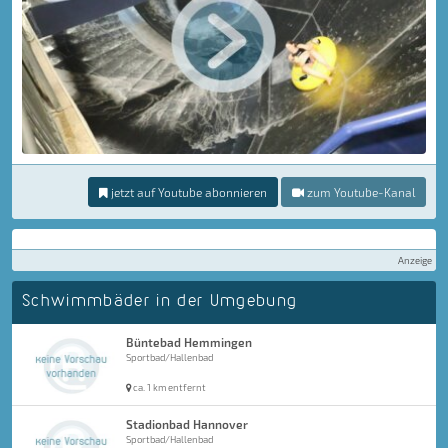
jetzt auf Youtube abonnieren
zum Youtube-Kanal
Anzeige
Schwimmbäder in der Umgebung
Büntebad Hemmingen
Sportbad/Hallenbad
ca. 1 km entfernt
Stadionbad Hannover
Sportbad/Hallenbad