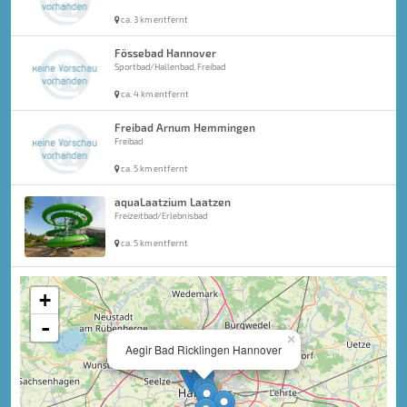
ca. 3 km entfernt
Fössebad Hannover
Sportbad/Hallenbad, Freibad
ca. 4 km entfernt
Freibad Arnum Hemmingen
Freibad
ca. 5 km entfernt
aquaLaatzium Laatzen
Freizeitbad/Erlebnisbad
ca. 5 km entfernt
+
-
×
Aegir Bad Ricklingen Hannover