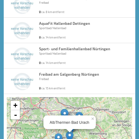
Freibad
ca. 8 km entfernt
AquaFit Hallenbad Dettingen
Sportbad/Hallenbad
ca. 14 km entfernt
Sport- und Familienhallenbad Nürtingen
Sportbad/Hallenbad
ca. 14 km entfernt
Freibad am Galgenberg Nürtingen
Freibad
ca. 15 km entfernt
+
-
×
AlbThermen Bad Urach