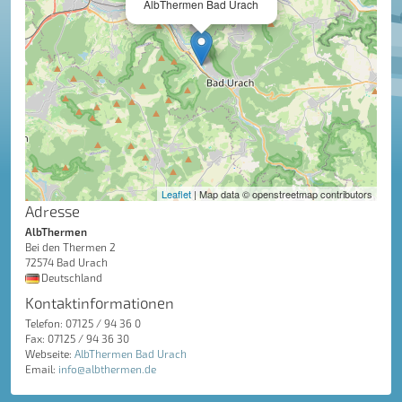
AlbThermen Bad Urach
Leaflet
| Map data © openstreetmap contributors
Adresse
AlbThermen
Bei den Thermen 2
72574 Bad Urach
Deutschland
Kontaktinformationen
Telefon: 07125 / 94 36 0
Fax: 07125 / 94 36 30
Webseite:
AlbThermen Bad Urach
Email:
info@albthermen.de