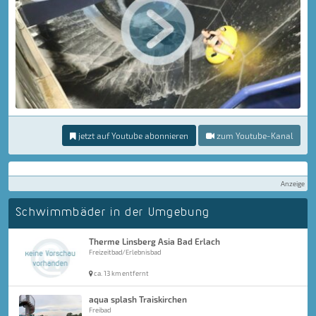
jetzt auf Youtube abonnieren
zum Youtube-Kanal
Anzeige
Schwimmbäder in der Umgebung
Therme Linsberg Asia Bad Erlach
Freizeitbad/Erlebnisbad
ca. 13 km entfernt
aqua splash Traiskirchen
Freibad