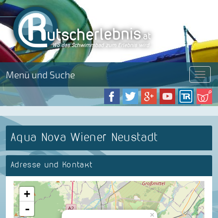
Menü und Suche
Menü
Aqua Nova Wiener Neustadt
Adresse und Kontakt
+
-
×