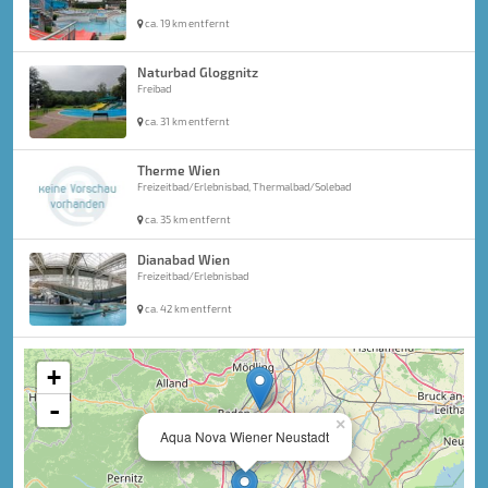
ca. 19 km entfernt
Naturbad Gloggnitz
Freibad
ca. 31 km entfernt
Therme Wien
Freizeitbad/Erlebnisbad, Thermalbad/Solebad
ca. 35 km entfernt
Dianabad Wien
Freizeitbad/Erlebnisbad
ca. 42 km entfernt
+
-
×
Aqua Nova Wiener Neustadt