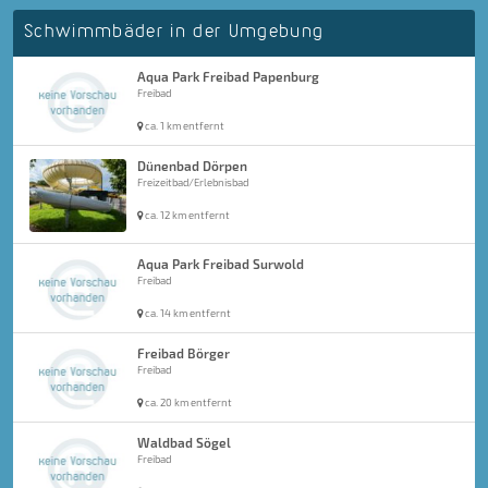
Schwimmbäder in der Umgebung
Aqua Park Freibad Papenburg
Freibad
ca. 1 km entfernt
Dünenbad Dörpen
Freizeitbad/Erlebnisbad
ca. 12 km entfernt
Aqua Park Freibad Surwold
Freibad
ca. 14 km entfernt
Freibad Börger
Freibad
ca. 20 km entfernt
Waldbad Sögel
Freibad