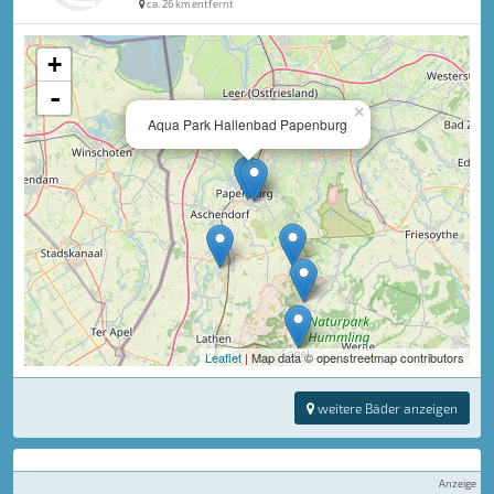
ca. 26 km entfernt
+
-
×
Aqua Park Hallenbad Papenburg
Leaflet
| Map data © openstreetmap contributors
weitere Bäder anzeigen
Anzeige