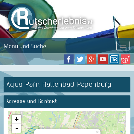
Menü und Suche
Menü
Aqua Park Hallenbad Papenburg
Adresse und Kontakt
+
-
×