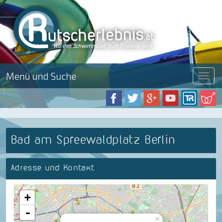
Menü und Suche
Menü
Bad am Spreewaldplatz Berlin
Adresse und Kontakt
+
-
×