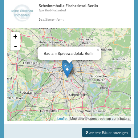
Schwimmhalle Fischerinsel Berlin
Sportbad/Hallenbad
ca. 3 km entfernt
+
-
×
Bad am Spreewaldplatz Berlin
Leaflet
| Map data © openstreetmap contributors
weitere Bäder anzeigen