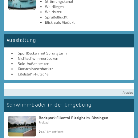
Strömungskanal
Whirlliegen
Whirlsitze
Sprudelbucht
Blick aufs Viadukt
Ausstattung
Sportbecken mit Sprungturm
Nichtschwimmerbecken
Sole-Außenbecken
Kinderplanschbecken
Edelstahl-Rutsche
Anzeige
Schwimmbäder in der Umgebung
Badepark Ellental Bietigheim-Bissingen
Freibad
ca. 1 km entfernt