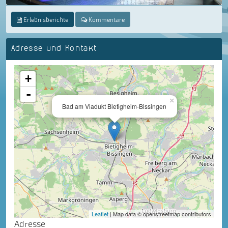
Erlebnisberichte
Kommentare
Adresse und Kontakt
+
-
×
Bad am Viadukt Bietigheim-Bissingen
Leaflet
| Map data © openstreetmap contributors
Adresse