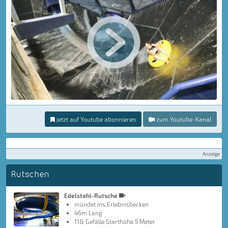
jetzt auf Youtube abonnieren
zum Youtube-Kanal
Anzeige
Rutschen
Edelstahl-Rutsche
mündet ins Erlebnisbecken
46m Lang
11& Gefälle Starthöhe 5 Meter