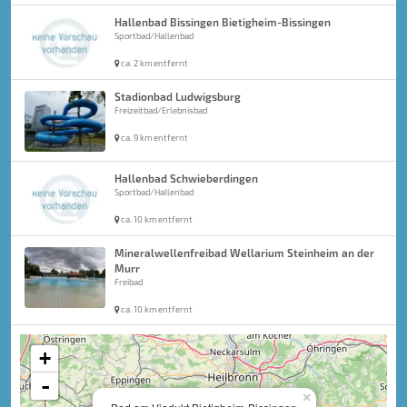
Hallenbad Bissingen Bietigheim-Bissingen
Sportbad/Hallenbad
ca. 2 km entfernt
Stadionbad Ludwigsburg
Freizeitbad/Erlebnisbad
ca. 9 km entfernt
Hallenbad Schwieberdingen
Sportbad/Hallenbad
ca. 10 km entfernt
Mineralwellenfreibad Wellarium Steinheim an der
Murr
Freibad
ca. 10 km entfernt
+
-
×