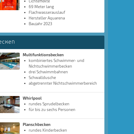
Lichteffekte
69 Meter lang
Flachwasserauslauf
Hersteller Aquarena
Baujahr 2023
ecken
Multifunktionsbecken
kombiniertes Schwimmer- und
Nichtschwimmerbecken
drei Schwimmbahnen
Schwalldusche
abgetrennter Nichtschwimmerbereich
Whirlpool
rundes Sprudelbecken
für bis zu sechs Personen
Planschbecken
rundes Kinderbecken