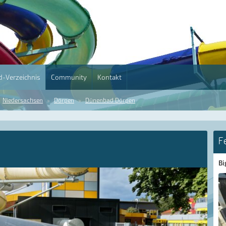
-Verzeichnis
Community
Kontakt
Niedersachsen
Dörpen
Dünenbad Dörpen
F
Bi