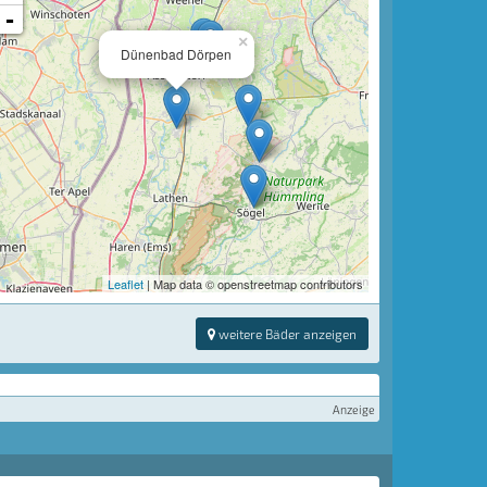
-
×
Dünenbad Dörpen
Leaflet
| Map data © openstreetmap contributors
weitere Bäder anzeigen
Anzeige