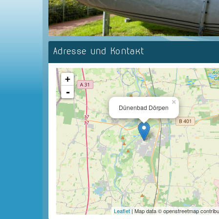
Adresse und Kontakt
+
-
×
Dünenbad Dörpen
Leaflet
| Map data © openstreetmap contribu