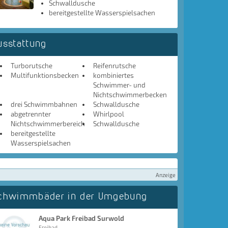
Schwalldusche
bereitgestellte Wasserspielsachen
usstattung
Turborutsche
Reifenrutsche
Multifunktionsbecken
kombiniertes
Schwimmer- und
Nichtschwimmerbecken
drei Schwimmbahnen
Schwalldusche
abgetrennter
Whirlpool
Nichtschwimmerbereich
Schwalldusche
bereitgestellte
Wasserspielsachen
Anzeige
chwimmbäder in der Umgebung
Aqua Park Freibad Surwold
Freibad