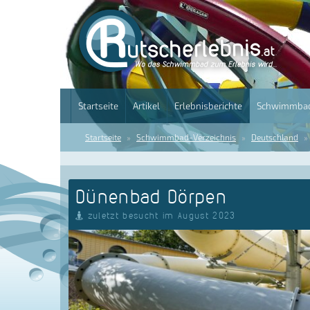
Startseite
Artikel
Erlebnisberichte
Schwimmbad
Startseite
Schwimmbad-Verzeichnis
Deutschland
Dünenbad Dörpen
zuletzt besucht im August 2023