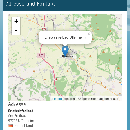
Adresse und Kontakt
+
-
×
Erlebnisfreibad Uffenheim
Leaflet
| Map data © openstreetmap contributors
Adresse
Erlebnisfreibad
Am Freibad
97215 Uffenheim
Deutschland