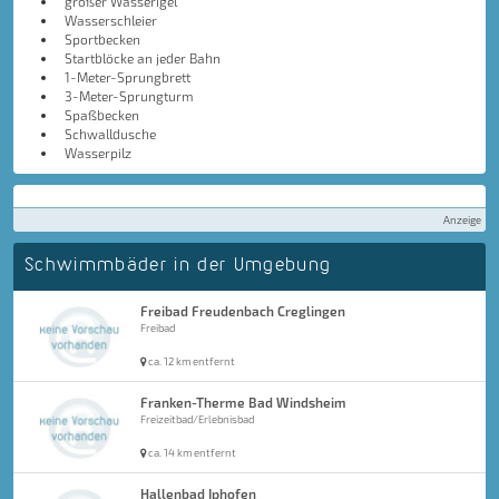
großer Wasserigel
Wasserschleier
Sportbecken
Startblöcke an jeder Bahn
1-Meter-Sprungbrett
3-Meter-Sprungturm
Spaßbecken
Schwalldusche
Wasserpilz
Anzeige
Schwimmbäder in der Umgebung
Freibad Freudenbach Creglingen
Freibad
ca. 12 km entfernt
Franken-Therme Bad Windsheim
Freizeitbad/Erlebnisbad
ca. 14 km entfernt
Hallenbad Iphofen