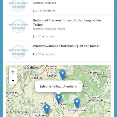
Sportbad/Hallenbad
ca. 19 km entfernt
Hallenbad Franken Freizeit Rothenburg ob der
Tauber
Sportbad/Hallenbad, Freibad
ca. 20 km entfernt
Waldschwimmbad Rothenburg ob der Tauber
ca. 20 km entfernt
+
-
×
Erlebnisfreibad Uffenheim