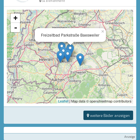
ca. 8 km entfernt
+
-
×
Freizeitbad Parkstraße Baesweiler
Leaflet
| Map data © openstreetmap contributors
weitere Bäder anzeigen
Anzeige