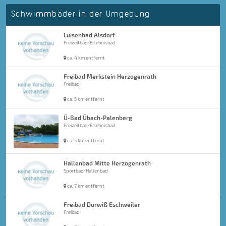
Schwimmbäder in der Umgebung
Luisenbad Alsdorf
Freizeitbad/Erlebnisbad
ca. 4 km entfernt
Freibad Merkstein Herzogenrath
Freibad
ca. 5 km entfernt
Ü-Bad Übach-Palenberg
Freizeitbad/Erlebnisbad
ca. 5 km entfernt
Hallenbad Mitte Herzogenrath
Sportbad/Hallenbad
ca. 7 km entfernt
Freibad Dürwiß Eschweiler
Freibad