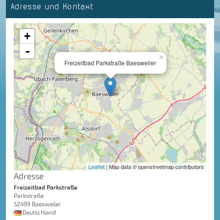
Adresse und Kontakt
+
-
×
Freizeitbad Parkstraße Baesweiler
Leaflet
| Map data © openstreetmap contributors
Adresse
Freizeitbad Parkstraße
Parkstraße
52499 Baesweiler
Deutschland