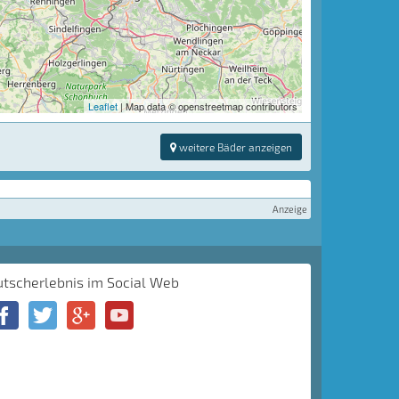
Leaflet
| Map data © openstreetmap contributors
weitere Bäder anzeigen
Anzeige
utscherlebnis im Social Web