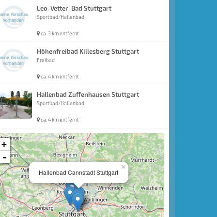
Leo-Vetter-Bad Stuttgart
Sportbad/Hallenbad
ca. 3 km entfernt
Höhenfreibad Killesberg Stuttgart
Freibad
ca. 4 km entfernt
Hallenbad Zuffenhausen Stuttgart
Sportbad/Hallenbad
ca. 4 km entfernt
+
-
×
Hallenbad Cannstadt Stuttgart