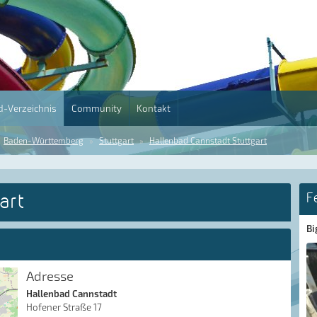
-Verzeichnis
Community
Kontakt
Baden-Württemberg
Stuttgart
Hallenbad Cannstadt Stuttgart
art
F
Bi
Adresse
Hallenbad Cannstadt
Hofener Straße 17