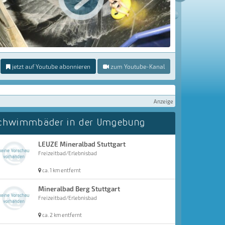
jetzt auf Youtube abonnieren
zum Youtube-Kanal
Anzeige
chwimmbäder in der Umgebung
LEUZE Mineralbad Stuttgart
Freizeitbad/Erlebnisbad
ca. 1 km entfernt
Mineralbad Berg Stuttgart
Freizeitbad/Erlebnisbad
ca. 2 km entfernt