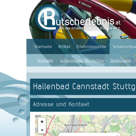
Startseite
Artikel
Erlebnisberichte
Schwimmbad
Startseite
Schwimmbad-Verzeichnis
Deutschland
Hallenbad Cannstadt Stuttg
Adresse und Kontakt
+
-
×