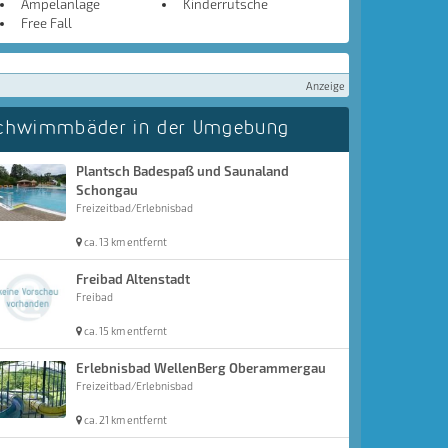
Ampelanlage
Kinderrutsche
Free Fall
Anzeige
chwimmbäder in der Umgebung
Plantsch Badespaß und Saunaland
Schongau
Freizeitbad/Erlebnisbad
ca. 13 km entfernt
Freibad Altenstadt
Freibad
ca. 15 km entfernt
Erlebnisbad WellenBerg Oberammergau
Freizeitbad/Erlebnisbad
ca. 21 km entfernt