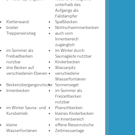
unterhalb des
Aufgangs als
Falldämpfer
Kletterwand
Spaßbecken
breiter
Nichtschwimmerbecken
Treppeneinstieg
auch vom
Innenbereich
zugänglich
im Sommer als
im Winter durch
Freibadbecken
Saunagäste nutzbar
nutzbar
Kinderbecken
drei Becken auf
Wasserpilz
verschiedenen Ebenen
verschiedene
Wasserfontänen
Beckenübergangsrutsche
Sonnensegel
Innenbecken
im Sommer als
Freizeitbecken
nutzbar
im Winter Sauna- und
Planschbecken
Kursbetrieb
kleines Kinderbecken
im Innenbereich
kleine
offene Riesenrutsche
Wasserfontänen
Zeitmessanlage