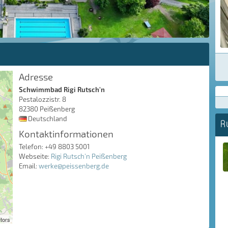
Adresse
Schwimmbad Rigi Rutsch'n
Pestalozzistr. 8
82380 Peißenberg
Deutschland
R
Kontaktinformationen
Telefon: +49 8803 5001
Webseite:
Rigi Rutsch'n Peißenberg
Email:
werke@peissenberg.de
tors