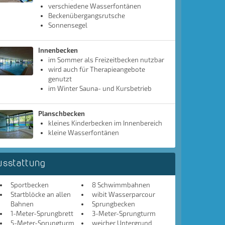
verschiedene Wasserfontänen
Beckenübergangsrutsche
Sonnensegel
Innenbecken
im Sommer als Freizeitbecken nutzbar
wird auch für Therapieangebote
genutzt
im Winter Sauna- und Kursbetrieb
Planschbecken
kleines Kinderbecken im Innenbereich
kleine Wasserfontänen
usstattung
Sportbecken
8 Schwimmbahnen
Startblöcke an allen
wibit Wasserparcour
Bahnen
Sprungbecken
1-Meter-Sprungbrett
3-Meter-Sprungturm
5-Meter-Sprungturm
weicher Untergrund