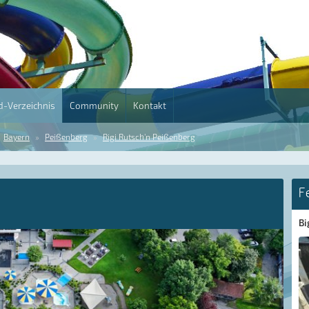
-Verzeichnis
Community
Kontakt
Bayern
Peißenberg
Rigi Rutsch'n Peißenberg
F
Bi