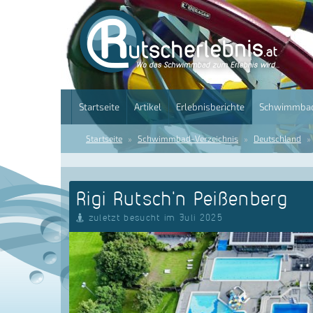
Startseite
Artikel
Erlebnisberichte
Schwimmbad
Startseite
Schwimmbad-Verzeichnis
Deutschland
Rigi Rutsch'n Peißenberg
zuletzt besucht im Juli 2025