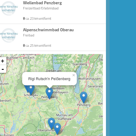
Wellenbad Penzberg
Freizeitbad/Erlebnisbad
ca. 23 km entfernt
Alpenschwimmbad Oberau
Freibad
ca. 25 km entfernt
+
-
×
Rigi Rutsch'n Peißenberg