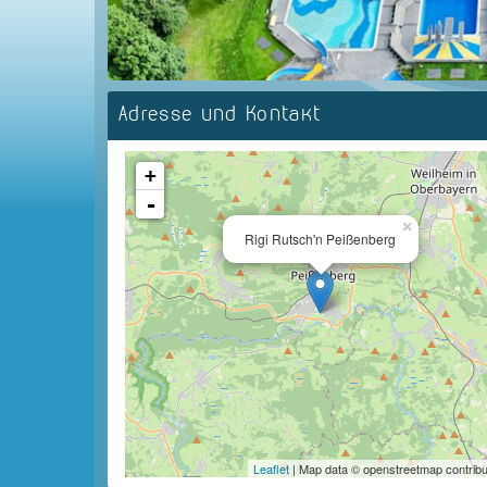
Adresse und Kontakt
+
-
×
Rigi Rutsch'n Peißenberg
Leaflet
| Map data © openstreetmap contribu