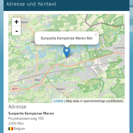
Adresse und Kontakt
+
-
×
Sunparks Kempense Meren Mol
Leaflet
| Map data © openstreetmap contributors
Adresse
Sunparks Kempense Meren
Postelsesteenweg 100
2400 Mol
Belgien