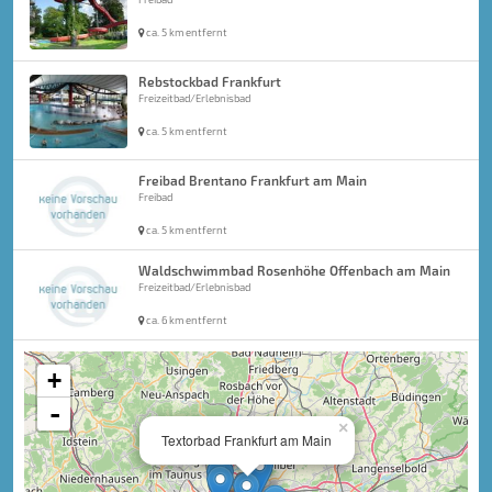
ca. 5 km entfernt
Rebstockbad Frankfurt
Freizeitbad/Erlebnisbad
ca. 5 km entfernt
Freibad Brentano Frankfurt am Main
Freibad
ca. 5 km entfernt
Waldschwimmbad Rosenhöhe Offenbach am Main
Freizeitbad/Erlebnisbad
ca. 6 km entfernt
+
-
×
Textorbad Frankfurt am Main