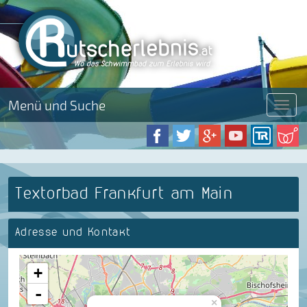
Menü und Suche
Menü
Textorbad Frankfurt am Main
Adresse und Kontakt
+
-
×