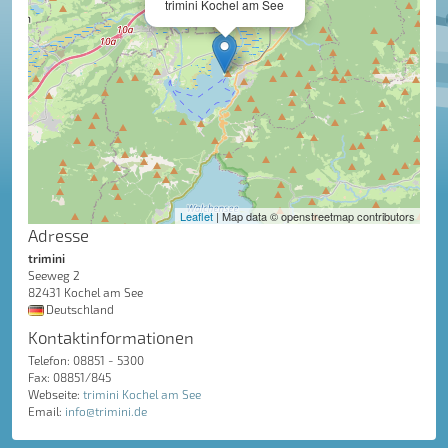
trimini Kochel am See
Leaflet
| Map data © openstreetmap contributors
Adresse
trimini
Seeweg 2
82431 Kochel am See
Deutschland
Kontaktinformationen
Telefon: 08851 - 5300
Fax: 08851/845
Webseite:
trimini Kochel am See
Email:
info@trimini.de