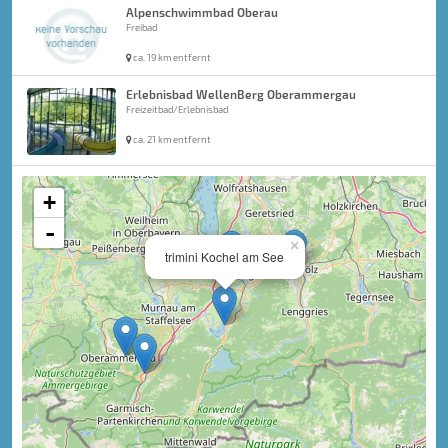
Alpenschwimmbad Oberau
Freibad
ca. 19 km entfernt
Erlebnisbad WellenBerg Oberammergau
Freizeitbad/Erlebnisbad
ca. 21 km entfernt
+
-
×
trimini Kochel am See