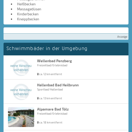
Heißbecken
Massagedüsen
Kinderbecken
Kneippbecken
Anzeige
Schwimmbäder in der Umgebung
Wellenbad Penzberg
Freizeitbad/Erlebnisbad
ca. 12 km entfernt
Hallenbad Bad Heilbrunn
Sportbad/Hallenbad
ca. 13 km entfernt
Alpamare Bad Tölz
Freizeitbad/Erlebnisbad
ca. 18 km entfernt