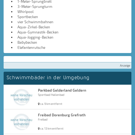
1-Meter-Sprungbrett
3-Meter-Sprungturm
Whirlpool
Sportbecken
vier Schwimmbahnen
Aqua-Zirkel-Becken
Aqua-Gymnastik-Becken
Aqua-Jogging-Becken
Babybecken
Elefantenrutsche
Anzeige
Schwimmbäder in der Umgebung
Parkbad Gelderland Geldern
Sportbad/Hallenbad
ca. 9 km entfernt
Freibad Dorenburg Grefrath
Freibad
ca. 13 km entfernt