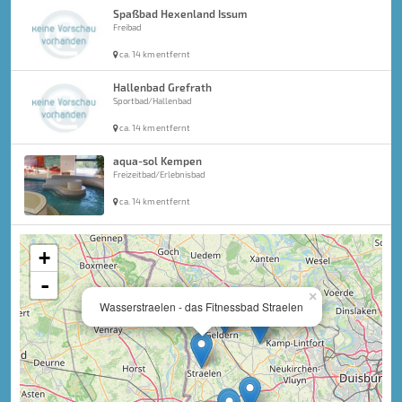
Spaßbad Hexenland Issum
Freibad
ca. 14 km entfernt
Hallenbad Grefrath
Sportbad/Hallenbad
ca. 14 km entfernt
aqua-sol Kempen
Freizeitbad/Erlebnisbad
ca. 14 km entfernt
+
-
×
Wasserstraelen - das Fitnessbad Straelen