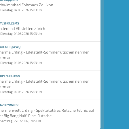
chwimmbad Fohrbach Zollikon
Dienstag, 04.08.2026, 15:03 Uhr
YLSHGLZSMS
allenbad Altstetten Zürich
Dienstag, 04.08.2026, 15:03 Uhr
XJLXTRQWWQ
herme Erding - Edelstahl-Sommerrutschen nehmen
orm an
Dienstag, 04.08.2026, 15:03 Uhr
HPTZUOUXWV
herme Erding - Edelstahl-Sommerrutschen nehmen
orm an
Dienstag, 04.08.2026, 15:03 Uhr
GZDLYRMKSE
hermenwelt Erding - Spektakuläres Rutscherlebnis auf
er Big Bang Half-Pipe-Rutsche
Samstag, 25.07.2026, 17:05 Uhr