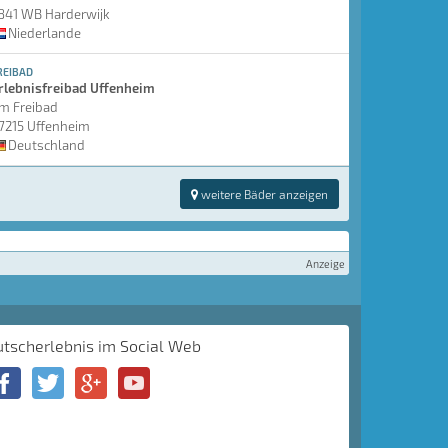
841 WB Harderwijk
Niederlande
REIBAD
rlebnisfreibad Uffenheim
m Freibad
7215 Uffenheim
Deutschland
weitere Bäder anzeigen
Anzeige
utscherlebnis im Social Web