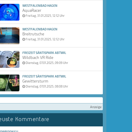
WESTFALENBAD HAGEN
AquaRacer
Freitag, 31.01.2025, 12:12 Uhr
WESTFALENBAD HAGEN
Breitrutsche
Freitag, 31.01.2025, 12:12 Uhr
FREIZEIT SÄNTISPARK ABTWIL
Wildbach VR Ride
Dienstag, 07.01.2025, 09:09 Uhr
FREIZEIT SÄNTISPARK ABTWIL
Gewittersturm
Dienstag, 07.01.2025, 08:08 Uhr
Anzeige
euste Kommentare
OWRQQIKFJJ