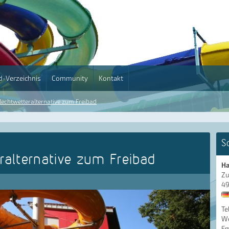
-Verzeichnis
Community
Kontakt
lechtwetteralternative zum Freibad
S
ralternative zum Freibad
Ha
Zu
49
Te
We
Em