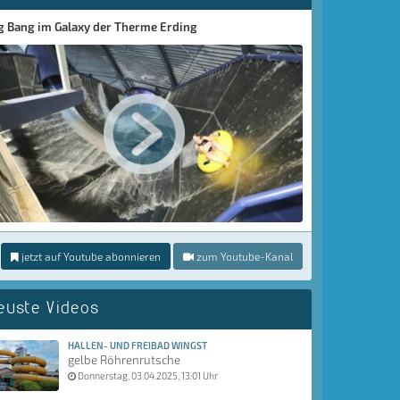
g Bang im Galaxy der Therme Erding
jetzt auf Youtube abonnieren
zum Youtube-Kanal
euste Videos
HALLEN- UND FREIBAD WINGST
gelbe Röhrenrutsche
Donnerstag, 03.04.2025, 13:01 Uhr