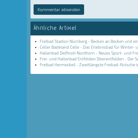
Kommentar absenden
Ähnliche Artikel
Freibad Stadion Nürnberg - Becken an Becken und ei
Celler Badeland Celle - Das Erlebnisbad für Winter
Hallenbad Delfinoh Nordhorn - Neues Sport- und Fre
Frei- und Hallenbad Entfelden Oberentfelden - De
Freibad Hermeskeil - Zweitlängste Freibad-Rutsche i