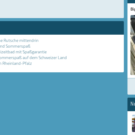
Bi
ne Rutsche mittendrin
- und Sommerspaß
izeitbad mit Spaßgarantie
r Sommerspaß auf dem Schweizer Land
n Rheinland-Pfalz
N