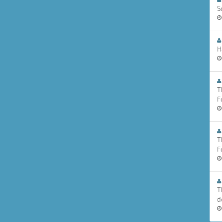
S
H
T
F
T
F
T
d