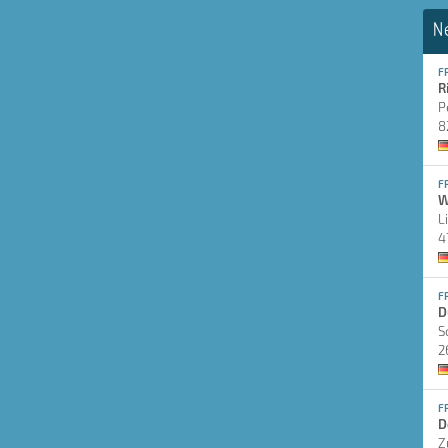
N
F
R
P
8
F
W
L
4
F
D
S
2
F
D
Z