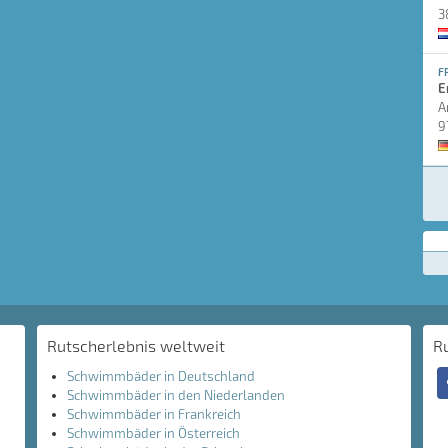
3
F
E
A
9
Rutscherlebnis weltweit
R
Schwimmbäder in Deutschland
Schwimmbäder in den Niederlanden
Schwimmbäder in Frankreich
Schwimmbäder in Österreich