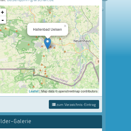
+
-
×
Hallenbad Uelsen
Leaflet
| Map data © openstreetmap contributors
zum Verzeichnis-Eintrag
ilder-Galerie