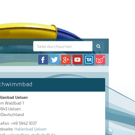
chwimmbad
llenbad Uelsen
m Waldbad 1
843 Uelsen
Deutschland
lefon: +49 5942 1037
bseite:
Hallenbad Uelsen
ail:
uelsen@bnn-grafschaft.de