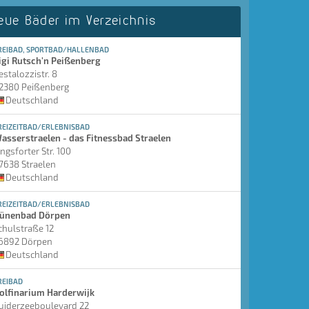
eue Bäder im Verzeichnis
REIBAD, SPORTBAD/HALLENBAD
igi Rutsch'n Peißenberg
estalozzistr. 8
2380 Peißenberg
Deutschland
REIZEITBAD/ERLEBNISBAD
asserstraelen - das Fitnessbad Straelen
ingsforter Str. 100
7638 Straelen
Deutschland
REIZEITBAD/ERLEBNISBAD
ünenbad Dörpen
chulstraße 12
6892 Dörpen
Deutschland
REIBAD
olfinarium Harderwijk
uiderzeeboulevard 22