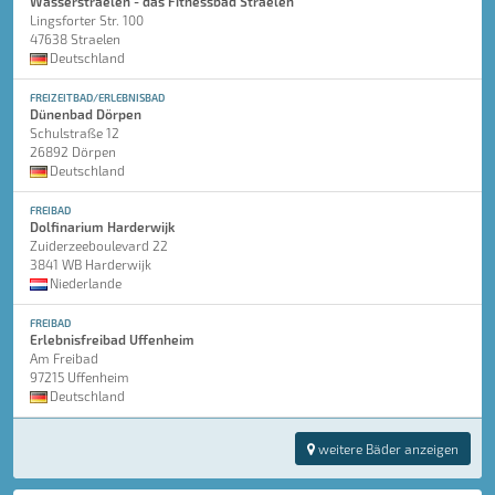
Wasserstraelen - das Fitnessbad Straelen
Lingsforter Str. 100
47638 Straelen
Deutschland
FREIZEITBAD/ERLEBNISBAD
Dünenbad Dörpen
Schulstraße 12
26892 Dörpen
Deutschland
FREIBAD
Dolfinarium Harderwijk
Zuiderzeeboulevard 22
3841 WB Harderwijk
Niederlande
FREIBAD
Erlebnisfreibad Uffenheim
Am Freibad
97215 Uffenheim
Deutschland
weitere Bäder anzeigen