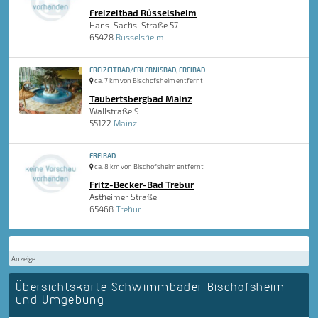
Freizeitbad Rüsselsheim
Hans-Sachs-Straße 57
65428
Rüsselsheim
FREIZEITBAD/ERLEBNISBAD, FREIBAD
ca. 7 km von Bischofsheim entfernt
Taubertsbergbad Mainz
Wallstraße 9
55122
Mainz
FREIBAD
ca. 8 km von Bischofsheim entfernt
Fritz-Becker-Bad Trebur
Astheimer Straße
65468
Trebur
Anzeige
Übersichtskarte Schwimmbäder Bischofsheim
und Umgebung