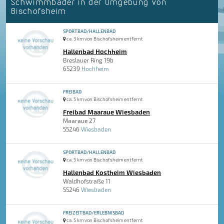
Schwimmbäder in der Umgebung von
Bischofsheim
SPORTBAD/HALLENBAD
ca. 3 km von Bischofsheim entfernt
Hallenbad Hochheim
Breslauer Ring 19b
65239
Hochheim
FREIBAD
ca. 5 km von Bischofsheim entfernt
Freibad Maaraue Wiesbaden
Maaraue 27
55246
Wiesbaden
SPORTBAD/HALLENBAD
ca. 5 km von Bischofsheim entfernt
Hallenbad Kostheim Wiesbaden
Waldhofstraße 11
55246
Wiesbaden
FREIZEITBAD/ERLEBNISBAD
ca. 5 km von Bischofsheim entfernt