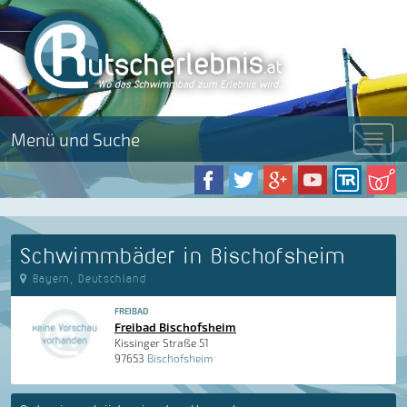
Menü und Suche
Menü
Schwimmbäder in Bischofsheim
Bayern, Deutschland
FREIBAD
Freibad Bischofsheim
Kissinger Straße 51
97653
Bischofsheim