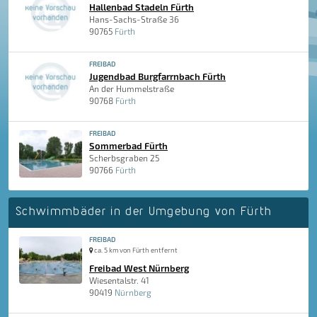
Hallenbad Stadeln Fürth
Hans-Sachs-Straße 36
90765
Fürth
FREIBAD
Jugendbad Burgfarrnbach Fürth
An der Hummelstraße
90768
Fürth
FREIBAD
Sommerbad Fürth
Scherbsgraben 25
90766
Fürth
Schwimmbäder in der Umgebung von Fürth
FREIBAD
ca. 5 km von Fürth entfernt
Freibad West Nürnberg
Wiesentalstr. 41
90419
Nürnberg