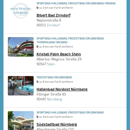
SPORTBAD/HALLENBAD, FREIZEITBAD/ERLEBNISBAD, FREIBAD
ca. 5 km von Fürth entfernt
Bibert Bad Zirndorf
Neptunstraße 8
90513
Zirndorf
SPORTBAD/HALLENBAD, FREIZEITBAD/ERLEBNISBAD,
THERMALBAD/SOLEBAD
ca. 8 km von Fürth entfernt
Kristall Palm Beach Stein
Albertus-Magnus-Straße 29
90547
Stein
FREIZEITBAD/ERLEBNISBAD
ca. 8 km von Fürth entfernt
Hallenbad Nordost Nürnberg
Elbinger Straße 85
90491
Nürnberg
SPORTBAD/HALLENBAD, FREIZEITBAD/ERLEBNISBAD
ca. 9 km von Fürth entfernt
Südstadtbad Nürnberg
Allersberger Straße 120