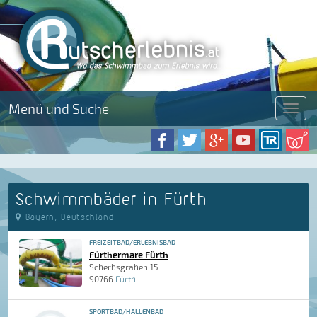
Menü und Suche
Menü
Schwimmbäder in Fürth
Bayern, Deutschland
FREIZEITBAD/ERLEBNISBAD
Fürthermare Fürth
Scherbsgraben 15
90766
Fürth
SPORTBAD/HALLENBAD