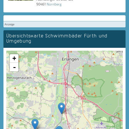
90461
Nürnberg
Anzeige
Übersichtskarte Schwimmbäder Fürth und
Umgebung
+
-