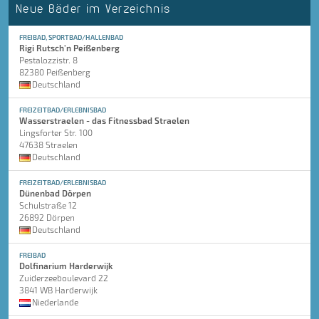
Neue Bäder im Verzeichnis
FREIBAD, SPORTBAD/HALLENBAD
Rigi Rutsch'n Peißenberg
Pestalozzistr. 8
82380 Peißenberg
Deutschland
FREIZEITBAD/ERLEBNISBAD
Wasserstraelen - das Fitnessbad Straelen
Lingsforter Str. 100
47638 Straelen
Deutschland
FREIZEITBAD/ERLEBNISBAD
Dünenbad Dörpen
Schulstraße 12
26892 Dörpen
Deutschland
FREIBAD
Dolfinarium Harderwijk
Zuiderzeeboulevard 22
3841 WB Harderwijk
Niederlande