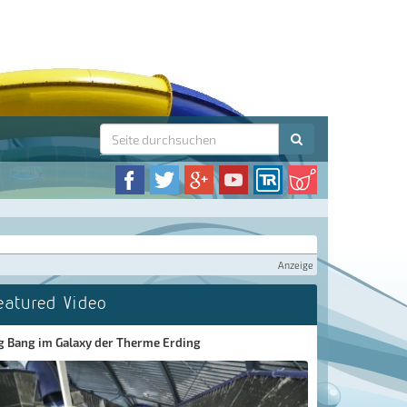
Anzeige
eatured Video
g Bang im Galaxy der Therme Erding