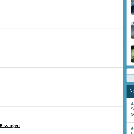
N
S
-Bissingen
H