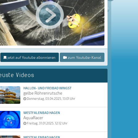
jetzt auf Youtube abonnieren
zum Youtube-Kanal
euste Videos
HALLEN- UND FREIBAD WINGST
gelbe Röhrenrutsche
Donnerstag, 03.04.2025, 13:01 Uhr
WESTFALENBAD HAGEN
AquaRacer
Freitag, 31.01.2025, 12:12 Uhr
WESTFALENBAD HAGEN