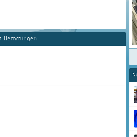
on Hemmingen
N