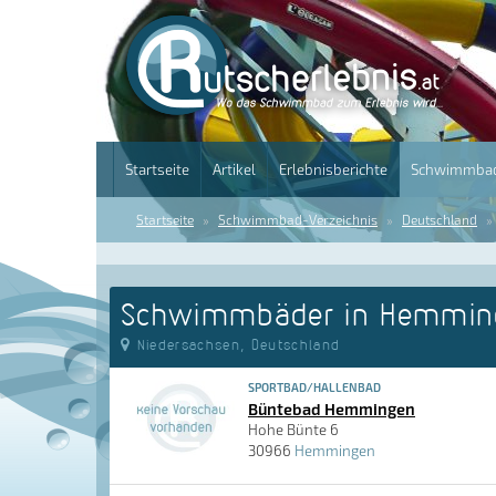
Startseite
Artikel
Erlebnisberichte
Schwimmbad
Startseite
Schwimmbad-Verzeichnis
Deutschland
Schwimmbäder in Hemmin
Niedersachsen, Deutschland
SPORTBAD/HALLENBAD
Büntebad Hemmingen
Hohe Bünte 6
30966
Hemmingen