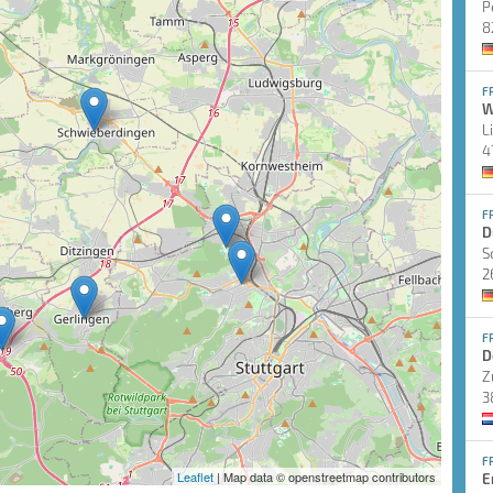
P
8
F
W
L
4
F
D
S
2
F
D
Z
3
F
Leaflet
| Map data © openstreetmap contributors
E