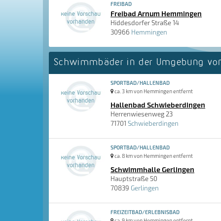
FREIBAD
Freibad Arnum Hemmingen
Hiddesdorfer Straße 14
30966
Hemmingen
Schwimmbäder in der Umgebung v
SPORTBAD/HALLENBAD
ca. 3 km von Hemmingen entfernt
Hallenbad Schwieberdingen
Herrenwiesenweg 23
71701
Schwieberdingen
SPORTBAD/HALLENBAD
ca. 8 km von Hemmingen entfernt
Schwimmhalle Gerlingen
Hauptstraße 50
70839
Gerlingen
FREIZEITBAD/ERLEBNISBAD
ca. 9 km von Hemmingen entfernt