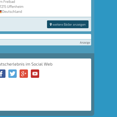
m Freibad
7215 Uffenheim
Deutschland
weitere Bäder anzeigen
Anzeige
utscherlebnis im Social Web