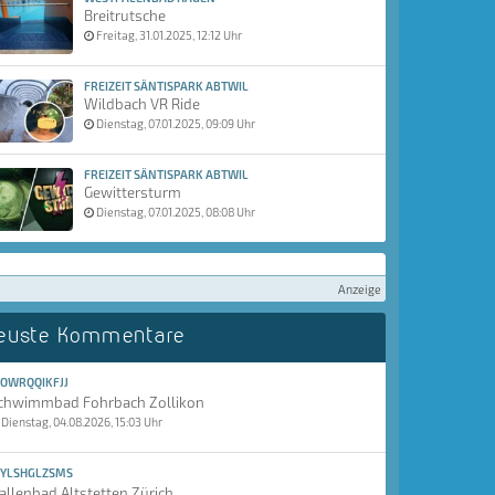
Breitrutsche
Freitag, 31.01.2025, 12:12 Uhr
FREIZEIT SÄNTISPARK ABTWIL
Wildbach VR Ride
Dienstag, 07.01.2025, 09:09 Uhr
FREIZEIT SÄNTISPARK ABTWIL
Gewittersturm
Dienstag, 07.01.2025, 08:08 Uhr
Anzeige
euste Kommentare
OWRQQIKFJJ
chwimmbad Fohrbach Zollikon
Dienstag, 04.08.2026, 15:03 Uhr
YLSHGLZSMS
allenbad Altstetten Zürich