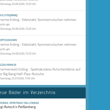
Dienstag, 04.08.2026, 15:03 Uhr
XJLXTRQWWQ
herme Erding - Edelstahl-Sommerrutschen nehmen
orm an
Dienstag, 04.08.2026, 15:03 Uhr
HPTZUOUXWV
herme Erding - Edelstahl-Sommerrutschen nehmen
orm an
Dienstag, 04.08.2026, 15:03 Uhr
GZDLYRMKSE
hermenwelt Erding - Spektakuläres Rutscherlebnis auf
er Big Bang Half-Pipe-Rutsche
Samstag, 25.07.2026, 17:05 Uhr
eue Bäder im Verzeichnis
REIBAD, SPORTBAD/HALLENBAD
igi Rutsch'n Peißenberg