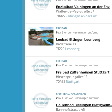
Enztalbad Vaihingen an der Enz
Walter-de-Pay-Straße 37
71665
Vaihingen an der Enz
FREIBAD
ca. 9 km von Hemmingen entfernt
Leobad Eltingen Leonberg
Badstraße 18
71229
Leonberg
FREIBAD
ca. 10 km von Hemmingen entfernt
Freibad Zuffenhausen Stuttgart
Hirschsprungallee 12
70435
Stuttgart
SPORTBAD/HALLENBAD
ca. 10 km von Hemmingen entfernt
Hallenbad Bissingen Bietigheim
Bahnhofstrasse 45