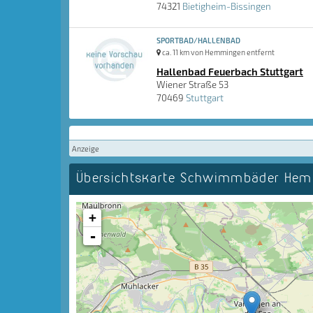
74321
Bietigheim-Bissingen
SPORTBAD/HALLENBAD
ca. 11 km von Hemmingen entfernt
Hallenbad Feuerbach Stuttgart
Wiener Straße 53
70469
Stuttgart
Anzeige
Übersichtskarte Schwimmbäder He
+
-