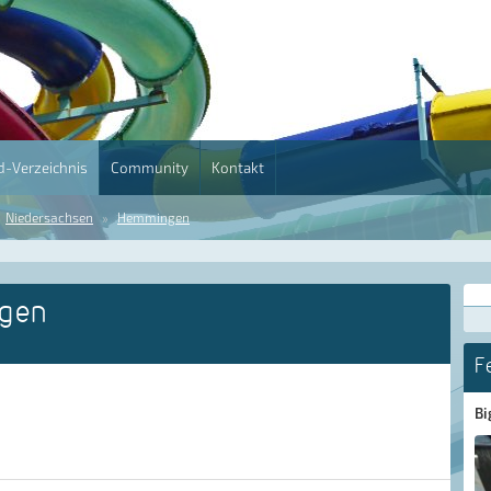
-Verzeichnis
Community
Kontakt
Niedersachsen
Hemmingen
gen
F
Bi