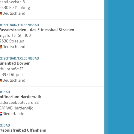
estalozzistr. 8
2380 Peißenberg
Deutschland
REIZEITBAD/ERLEBNISBAD
asserstraelen - das Fitnessbad Straelen
ingsforter Str. 100
7638 Straelen
Deutschland
REIZEITBAD/ERLEBNISBAD
ünenbad Dörpen
chulstraße 12
6892 Dörpen
Deutschland
REIBAD
olfinarium Harderwijk
uiderzeeboulevard 22
841 WB Harderwijk
Niederlande
REIBAD
rlebnisfreibad Uffenheim