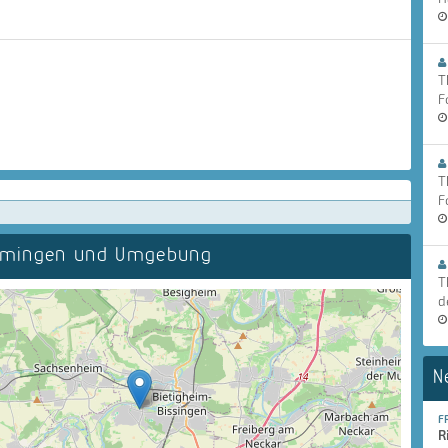
T
F
T
F
mmingen und Umgebung
T
d
N
F
R