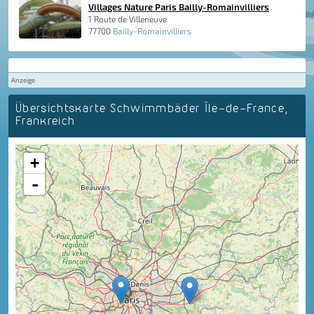
Villages Nature Paris Bailly-Romainvilliers
1 Route de Villeneuve
77700
Bailly-Romainvilliers
Anzeige
Übersichtskarte Schwimmbäder Île-de-France,
Frankreich
+
-