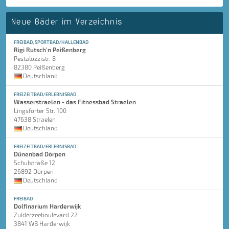
Neue Bäder im Verzeichnis
FREIBAD, SPORTBAD/HALLENBAD
Rigi Rutsch'n Peißenberg
Pestalozzistr. 8
82380 Peißenberg
Deutschland
FREIZEITBAD/ERLEBNISBAD
Wasserstraelen - das Fitnessbad Straelen
Lingsforter Str. 100
47638 Straelen
Deutschland
FREIZEITBAD/ERLEBNISBAD
Dünenbad Dörpen
Schulstraße 12
26892 Dörpen
Deutschland
FREIBAD
Dolfinarium Harderwijk
Zuiderzeeboulevard 22
3841 WB Harderwijk