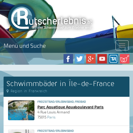
Menü und Suche
Menü
Schwimmbäder in Île-de-France
Region in Frankreich
FREIZEITBAD/ERLEBNISBAD, FREIBAD
Parc Aquatique Aquaboulevard Paris
4 Rue Louis Armand
75015
Paris
FREIZEITBAD/ERLEBNISBAD