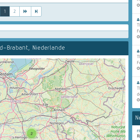
1
2
T
F
-Brabant, Niederlande
T
F
T
d
N
F
2
R