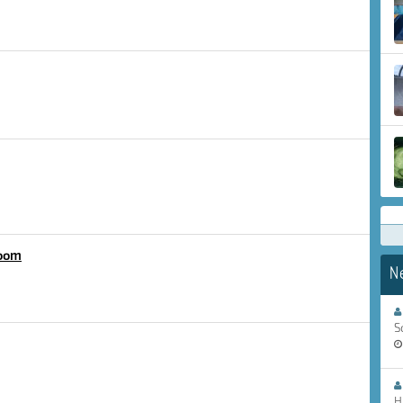
Zoom
N
S
H