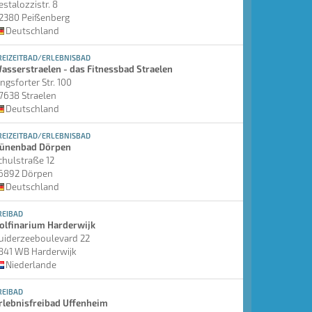
estalozzistr. 8
2380 Peißenberg
Deutschland
REIZEITBAD/ERLEBNISBAD
asserstraelen - das Fitnessbad Straelen
ingsforter Str. 100
7638 Straelen
Deutschland
REIZEITBAD/ERLEBNISBAD
ünenbad Dörpen
chulstraße 12
6892 Dörpen
Deutschland
REIBAD
olfinarium Harderwijk
uiderzeeboulevard 22
841 WB Harderwijk
Niederlande
REIBAD
rlebnisfreibad Uffenheim