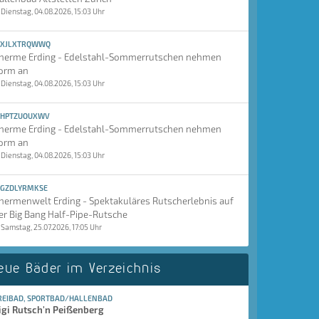
Dienstag, 04.08.2026, 15:03 Uhr
XJLXTRQWWQ
herme Erding - Edelstahl-Sommerrutschen nehmen
orm an
Dienstag, 04.08.2026, 15:03 Uhr
HPTZUOUXWV
herme Erding - Edelstahl-Sommerrutschen nehmen
orm an
Dienstag, 04.08.2026, 15:03 Uhr
GZDLYRMKSE
hermenwelt Erding - Spektakuläres Rutscherlebnis auf
er Big Bang Half-Pipe-Rutsche
Samstag, 25.07.2026, 17:05 Uhr
eue Bäder im Verzeichnis
REIBAD, SPORTBAD/HALLENBAD
igi Rutsch'n Peißenberg