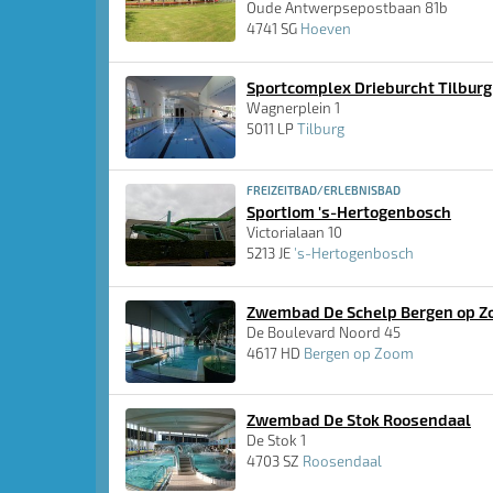
Oude Antwerpsepostbaan 81b
4741 SG
Hoeven
Sportcomplex Drieburcht Tilburg
Wagnerplein 1
5011 LP
Tilburg
FREIZEITBAD/ERLEBNISBAD
Sportiom 's-Hertogenbosch
Victorialaan 10
5213 JE
's-Hertogenbosch
Zwembad De Schelp Bergen op 
De Boulevard Noord 45
4617 HD
Bergen op Zoom
Zwembad De Stok Roosendaal
De Stok 1
4703 SZ
Roosendaal