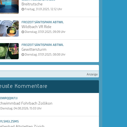
Breitrutsche
Freitag, 31.01.2025, 12:12 Uhr
FREIZEIT SÄNTISPARK ABTWIL
Wildbach VR Ride
Dienstag, 07.01.2025, 09:09 Uhr
FREIZEIT SÄNTISPARK ABTWIL
Gewittersturm
Dienstag, 07.01.2025, 08:08 Uhr
Anzeige
euste Kommentare
OWRQQIKFJJ
chwimmbad Fohrbach Zollikon
Dienstag, 04.08.2026, 15:03 Uhr
YLSHGLZSMS
allenbad Altstetten Zürich