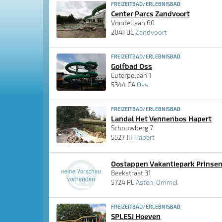
FREIZEITBAD/ERLEBNISBAD
Center Parcs Zandvoort
Vondellaan 60
2041 BE
Zandvoort
FREIZEITBAD/ERLEBNISBAD
Golfbad Oss
Euterpelaan 1
5344 CA
Oss
FREIZEITBAD/ERLEBNISBAD
Landal Het Vennenbos Hapert
Schouwberg 7
5527 JH
Hapert
Oostappen Vakantiepark Prins
Beekstraat 31
5724 PL
Asten-Ommel
FREIZEITBAD/ERLEBNISBAD
SPLESJ Hoeven