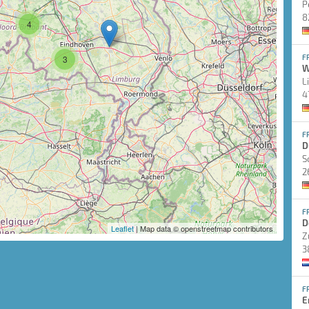
P
8
4
F
3
W
L
4
F
D
S
2
F
D
Leaflet
| Map data © openstreetmap contributors
Z
3
F
E