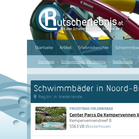
Startseite
Artikel
Erlebnisberichte
Schwimmbad
Startseite
Schwimmbad-Verzeichnis
Niederlande
Schwimmbäder in Noord-B
Region in Niederlande
FREIZEITBAD/ERLEBNISBAD
Center Parcs De Kempervennen
Kempervennendreef 8
5563 VB
Westerhoven