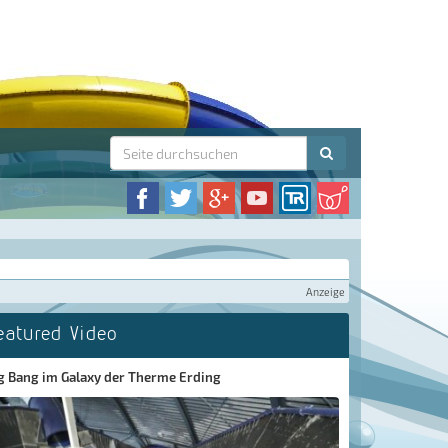
Anzeige
eatured Video
g Bang im Galaxy der Therme Erding