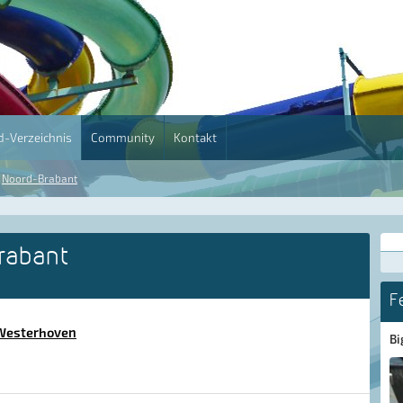
-Verzeichnis
Community
Kontakt
Noord-Brabant
rabant
F
 Westerhoven
Bi