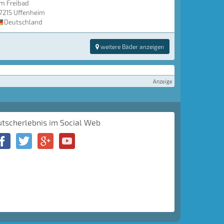
m Freibad
7215 Uffenheim
Deutschland
weitere Bäder anzeigen
Anzeige
utscherlebnis im Social Web