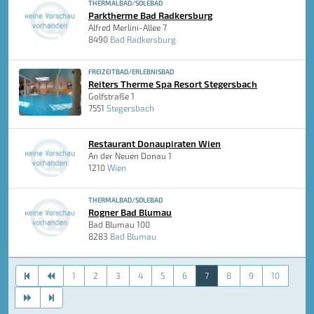
THERMALBAD/SOLEBAD
Parktherme Bad Radkersburg
Alfred Merlini-Allee 7
8490
Bad Radkersburg
FREIZEITBAD/ERLEBNISBAD
Reiters Therme Spa Resort Stegersbach
Golfstraße 1
7551
Stegersbach
Restaurant Donaupiraten Wien
An der Neuen Donau 1
1210
Wien
THERMALBAD/SOLEBAD
Rogner Bad Blumau
Bad Blumau 100
8283
Bad Blumau
1
2
3
4
5
6
7
8
9
10