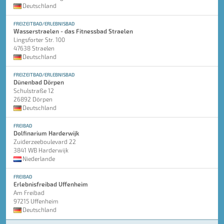
Deutschland
FREIZEITBAD/ERLEBNISBAD
Wasserstraelen - das Fitnessbad Straelen
Lingsforter Str. 100
47638 Straelen
Deutschland
FREIZEITBAD/ERLEBNISBAD
Dünenbad Dörpen
Schulstraße 12
26892 Dörpen
Deutschland
FREIBAD
Dolfinarium Harderwijk
Zuiderzeeboulevard 22
3841 WB Harderwijk
Niederlande
FREIBAD
Erlebnisfreibad Uffenheim
Am Freibad
97215 Uffenheim
Deutschland