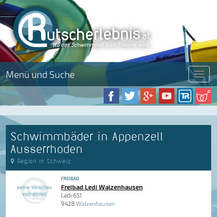
Menü und Suche
Menü
Schwimmbäder in Appenzell
Ausserrhoden
Region in Schweiz
FREIBAD
Freibad Ledi Walzenhausen
Ledi 651
9428
Walzenhausen