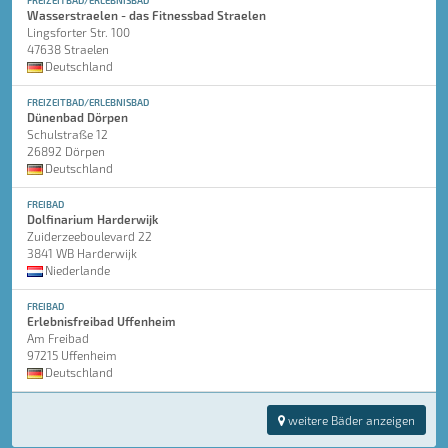
FREIZEITBAD/ERLEBNISBAD
Wasserstraelen - das Fitnessbad Straelen
Lingsforter Str. 100
47638 Straelen
Deutschland
FREIZEITBAD/ERLEBNISBAD
Dünenbad Dörpen
Schulstraße 12
26892 Dörpen
Deutschland
FREIBAD
Dolfinarium Harderwijk
Zuiderzeeboulevard 22
3841 WB Harderwijk
Niederlande
FREIBAD
Erlebnisfreibad Uffenheim
Am Freibad
97215 Uffenheim
Deutschland
weitere Bäder anzeigen