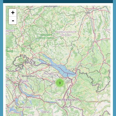
+
-
9