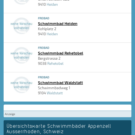
9410
Heiden
FREIBAD
Schwimmbad Heiden
Kohlplatz 2
9410
Heiden
FREIBAD
Schwimmbad Rehetobel
Bergstrasse 2
9038
Rehetobel
FREIBAD
Schwimmbad Waldstatt
Schwimmbadweg 1
9104
Waldstatt
Anzeige
Übersichtskarte Schwimmbäder Appenzell
Ausserrhoden, Schweiz