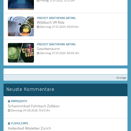
Freitag, 31.01.2025, 12:12 Uhr
FREIZEIT SÄNTISPARK ABTWIL
Wildbach VR Ride
Dienstag, 07.01.2025, 09:09 Uhr
FREIZEIT SÄNTISPARK ABTWIL
Gewittersturm
Dienstag, 07.01.2025, 08:08 Uhr
Anzeige
Neuste Kommentare
OWRQQIKFJJ
Schwimmbad Fohrbach Zollikon
Dienstag, 04.08.2026, 15:03 Uhr
YLSHGLZSMS
Hallenbad Altstetten Zürich