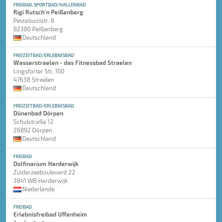
FREIBAD, SPORTBAD/HALLENBAD
Rigi Rutsch'n Peißenberg
Pestalozzistr. 8
82380 Peißenberg
Deutschland
FREIZEITBAD/ERLEBNISBAD
Wasserstraelen - das Fitnessbad Straelen
Lingsforter Str. 100
47638 Straelen
Deutschland
FREIZEITBAD/ERLEBNISBAD
Dünenbad Dörpen
Schulstraße 12
26892 Dörpen
Deutschland
FREIBAD
Dolfinarium Harderwijk
Zuiderzeeboulevard 22
3841 WB Harderwijk
Niederlande
FREIBAD
Erlebnisfreibad Uffenheim