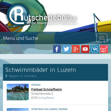
Menü und Suche
Menü
Schwimmbäder in Luzern
Region in Schweiz
FREIBAD
Freibad Schüpfheim
Schächlimatte 3
6170
Schüpfheim
SPORTBAD/HALLENBAD, FREIBAD