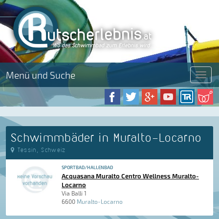
Menü und Suche
Menü
Schwimmbäder in Muralto-Locarno
Tessin, Schweiz
SPORTBAD/HALLENBAD
Acquasana Muralto Centro Wellness Muralto-
Locarno
Via Balli 1
6600
Muralto-Locarno