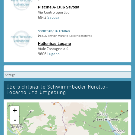
Piscine A-Club Savosa
Via Centro Sportivo
6942
Savosa
SPORTBAD/HALLENBAD
ca. 22 km von Muralto-Locarno entfernt
Hallenbad Lugano
Viale Castagnola 4
9606
Lugano
Anzeige
Übersichtskarte Schwimmbäder Muralto-
Locarno und Umgebung
+
-