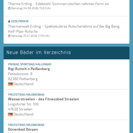
Therme Erding - Edelstahl-Sommerrutschen nehmen Form an
Dienstag, 04.08.2026, 15:03 Uhr
GZDLYRMKSE
Thermenwelt Erding - Spektakuläres Rutscherlebnis auf der Big Bang
Half-Pipe-Rutsche
Samstag, 25.07.2026, 17:05 Uhr
Neue Bäder im Verzeichnis
FREIBAD, SPORTBAD/HALLENBAD
Rigi Rutsch'n Peißenberg
Pestalozzistr. 8
82380 Peißenberg
Deutschland
FREIZEITBAD/ERLEBNISBAD
Wasserstraelen - das Fitnessbad Straelen
Lingsforter Str. 100
47638 Straelen
Deutschland
FREIZEITBAD/ERLEBNISBAD
Dünenbad Dörpen