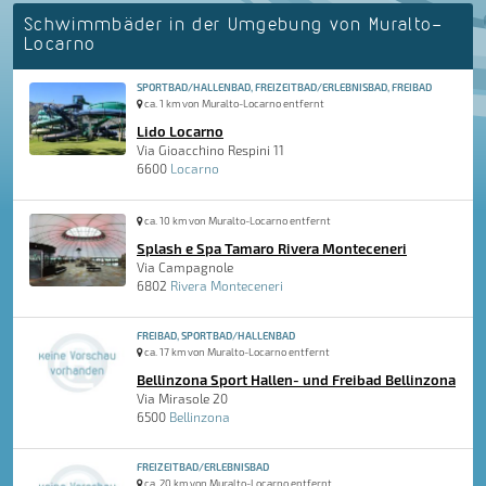
Schwimmbäder in der Umgebung von Muralto-
Locarno
SPORTBAD/HALLENBAD, FREIZEITBAD/ERLEBNISBAD, FREIBAD
ca. 1 km von Muralto-Locarno entfernt
Lido Locarno
Via Gioacchino Respini 11
6600
Locarno
ca. 10 km von Muralto-Locarno entfernt
Splash e Spa Tamaro Rivera Monteceneri
Via Campagnole
6802
Rivera Monteceneri
FREIBAD, SPORTBAD/HALLENBAD
ca. 17 km von Muralto-Locarno entfernt
Bellinzona Sport Hallen- und Freibad Bellinzona
Via Mirasole 20
6500
Bellinzona
FREIZEITBAD/ERLEBNISBAD
ca. 20 km von Muralto-Locarno entfernt