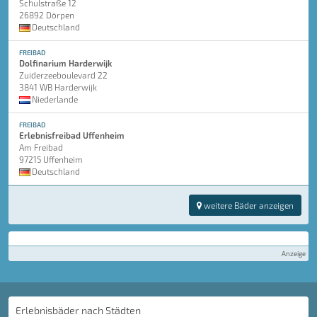
Schulstraße 12
26892 Dörpen
Deutschland
FREIBAD
Dolfinarium Harderwijk
Zuiderzeeboulevard 22
3841 WB Harderwijk
Niederlande
FREIBAD
Erlebnisfreibad Uffenheim
Am Freibad
97215 Uffenheim
Deutschland
weitere Bäder anzeigen
Anzeige
Erlebnisbäder nach Städten