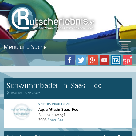
Menü und Suche
Menü
Schwimmbäder in Saas-Fee
Wallis, Schweiz
SPORTBAD/HALLENBAD
Aqua Allalin Saas-Fee
Panoramaweg 1
3906
Saas-Fee