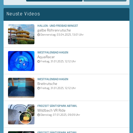
Neuste Videos
HALLEN- UND FREIBAD WINGST
gelbe Röhrenrutsche
Donnerstag, 03.04.2025, 13:01 Uhr
WESTFALENBAD HAGEN
AquaRacer
Freitag, 31.01.2025, 12:12 Uhr
WESTFALENBAD HAGEN
Breitrutsche
Freitag, 31.01.2025, 12:12 Uhr
FREIZEIT SÄNTISPARK ABTWIL
Wildbach VR Ride
Dienstag, 07.01.2025, 09:09 Uhr
FREIZEIT SÄNTISPARK ABTWIL