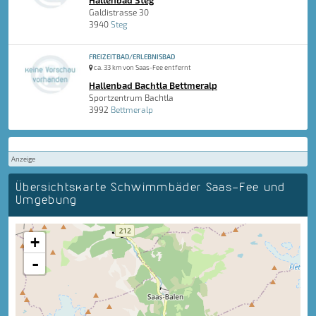
Hallenbad Steg
Galdistrasse 30
3940
Steg
FREIZEITBAD/ERLEBNISBAD
ca. 33 km von Saas-Fee entfernt
Hallenbad Bachtla Bettmeralp
Sportzentrum Bachtla
3992
Bettmeralp
Anzeige
Übersichtskarte Schwimmbäder Saas-Fee und
Umgebung
+
-