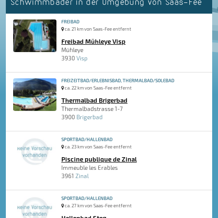
Schwimmbäder in der Umgebung von Saas-Fee
FREIBAD
ca. 21 km von Saas-Fee entfernt
Freibad Mühleye Visp
Mühleye
3930
Visp
FREIZEITBAD/ERLEBNISBAD, THERMALBAD/SOLEBAD
ca. 22 km von Saas-Fee entfernt
Thermalbad Brigerbad
Thermalbadstrasse 1-7
3900
Brigerbad
SPORTBAD/HALLENBAD
ca. 23 km von Saas-Fee entfernt
Piscine publique de Zinal
Immeuble les Erables
3961
Zinal
SPORTBAD/HALLENBAD
ca. 27 km von Saas-Fee entfernt