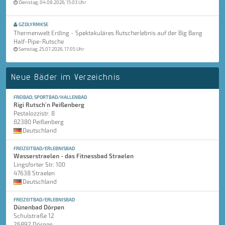
Dienstag, 04.08.2026, 15:03 Uhr
GZDLYRMKSE
Thermenwelt Erding - Spektakuläres Rutscherlebnis auf der Big Bang
Half-Pipe-Rutsche
Samstag, 25.07.2026, 17:05 Uhr
Neue Bäder im Verzeichnis
FREIBAD, SPORTBAD/HALLENBAD
Rigi Rutsch'n Peißenberg
Pestalozzistr. 8
82380 Peißenberg
Deutschland
FREIZEITBAD/ERLEBNISBAD
Wasserstraelen - das Fitnessbad Straelen
Lingsforter Str. 100
47638 Straelen
Deutschland
FREIZEITBAD/ERLEBNISBAD
Dünenbad Dörpen
Schulstraße 12
26892 Dörpen