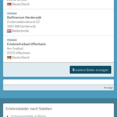
Deutschland
FREIBAD
Dolfinarium Harderwijk
Zuiderzeeboulevard 22
3841 WB Harderwijk
Niederlande
FREIBAD
Erlebnisfreibad Uffenheim
Am Freibad
97215 Uffenheim
Deutschland
weitere Bäder anzeigen
Anzeige
Erlebnisbäder nach Städten
Schwimmbäder in Berlin