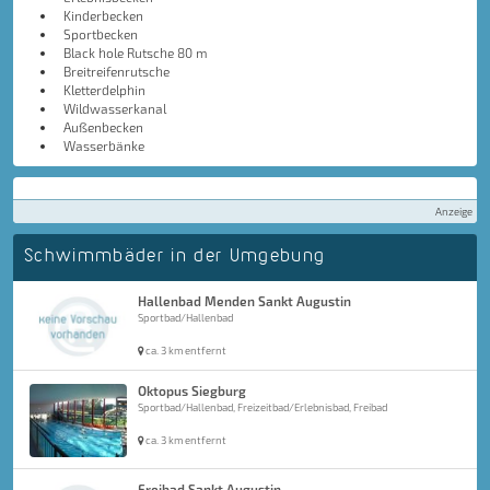
Kinderbecken
Sportbecken
Black hole Rutsche 80 m
Breitreifenrutsche
Kletterdelphin
Wildwasserkanal
Außenbecken
Wasserbänke
Anzeige
Schwimmbäder in der Umgebung
Hallenbad Menden Sankt Augustin
Sportbad/Hallenbad
ca. 3 km entfernt
Oktopus Siegburg
Sportbad/Hallenbad, Freizeitbad/Erlebnisbad, Freibad
ca. 3 km entfernt
Freibad Sankt Augustin