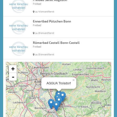
Freibad
ca. 4 km entfernt
Ennertbad Pützchen Bonn
Freibad
ca. 8 km entfernt
Römerbad Castell Bonn-Castell
Freibad
ca. 8 km entfernt
+
-
×
AGGUA Troisdorf