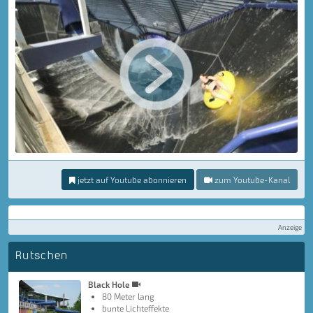
jetzt auf Youtube abonnieren
zum Youtube-Kanal
Anzeige
Rutschen
Black Hole
80 Meter lang
bunte Lichteffekte