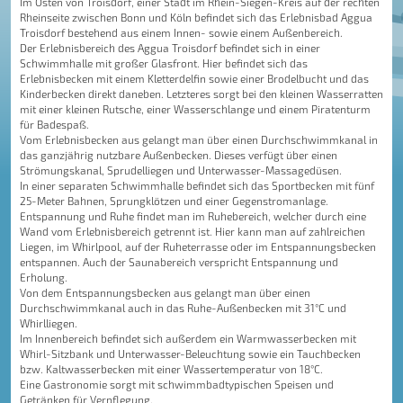
Im Osten von Troisdorf, einer Stadt im Rhein-Siegen-Kreis auf der rechten
Rheinseite zwischen Bonn und Köln befindet sich das Erlebnisbad Aggua
Troisdorf bestehend aus einem Innen- sowie einem Außenbereich.
Der Erlebnisbereich des Aggua Troisdorf befindet sich in einer
Schwimmhalle mit großer Glasfront. Hier befindet sich das
Erlebnisbecken mit einem Kletterdelfin sowie einer Brodelbucht und das
Kinderbecken direkt daneben. Letzteres sorgt bei den kleinen Wasserratten
mit einer kleinen Rutsche, einer Wasserschlange und einem Piratenturm
für Badespaß.
Vom Erlebnisbecken aus gelangt man über einen Durchschwimmkanal in
das ganzjährig nutzbare Außenbecken. Dieses verfügt über einen
Strömungskanal, Sprudelliegen und Unterwasser-Massagedüsen.
In einer separaten Schwimmhalle befindet sich das Sportbecken mit fünf
25-Meter Bahnen, Sprungklötzen und einer Gegenstromanlage.
Entspannung und Ruhe findet man im Ruhebereich, welcher durch eine
Wand vom Erlebnisbereich getrennt ist. Hier kann man auf zahlreichen
Liegen, im Whirlpool, auf der Ruheterrasse oder im Entspannungsbecken
entspannen. Auch der Saunabereich verspricht Entspannung und
Erholung.
Von dem Entspannungsbecken aus gelangt man über einen
Durchschwimmkanal auch in das Ruhe-Außenbecken mit 31°C und
Whirlliegen.
Im Innenbereich befindet sich außerdem ein Warmwasserbecken mit
Whirl-Sitzbank und Unterwasser-Beleuchtung sowie ein Tauchbecken
bzw. Kaltwasserbecken mit einer Wassertemperatur von 18°C.
Eine Gastronomie sorgt mit schwimmbadtypischen Speisen und
Getränken für Verpflegung.