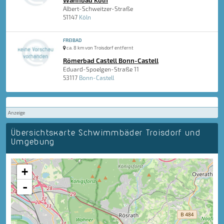
Wahnbad Köln
Albert-Schweitzer-Straße
51147
Köln
FREIBAD
ca. 8 km von Troisdorf entfernt
Römerbad Castell Bonn-Castell
Eduard-Spoelgen-Straße 11
53117
Bonn-Castell
Anzeige
Übersichtskarte Schwimmbäder Troisdorf und
Umgebung
+
-