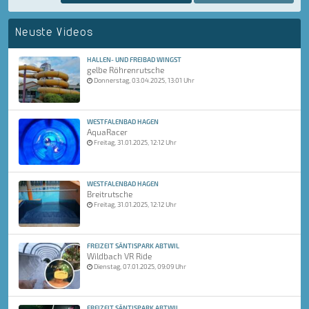
Neuste Videos
HALLEN- UND FREIBAD WINGST
gelbe Röhrenrutsche
Donnerstag, 03.04.2025, 13:01 Uhr
WESTFALENBAD HAGEN
AquaRacer
Freitag, 31.01.2025, 12:12 Uhr
WESTFALENBAD HAGEN
Breitrutsche
Freitag, 31.01.2025, 12:12 Uhr
FREIZEIT SÄNTISPARK ABTWIL
Wildbach VR Ride
Dienstag, 07.01.2025, 09:09 Uhr
FREIZEIT SÄNTISPARK ABTWIL