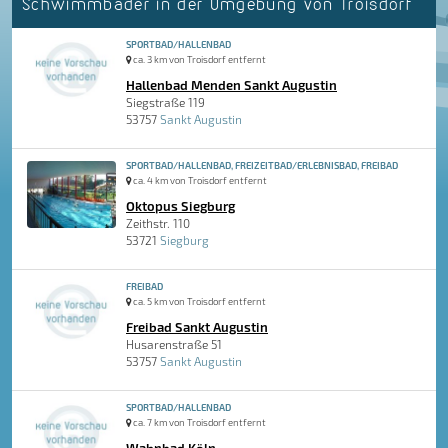
Schwimmbäder in der Umgebung von Troisdorf
SPORTBAD/HALLENBAD
ca. 3 km von Troisdorf entfernt
Hallenbad Menden Sankt Augustin
Siegstraße 119
53757
Sankt Augustin
SPORTBAD/HALLENBAD, FREIZEITBAD/ERLEBNISBAD, FREIBAD
ca. 4 km von Troisdorf entfernt
Oktopus Siegburg
Zeithstr. 110
53721
Siegburg
FREIBAD
ca. 5 km von Troisdorf entfernt
Freibad Sankt Augustin
Husarenstraße 51
53757
Sankt Augustin
SPORTBAD/HALLENBAD
ca. 7 km von Troisdorf entfernt