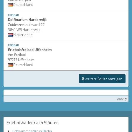
Deutschland
FREIBAD
Dolfinarium Harderwijk
Zuiderzeeboulevard 22
3841 WB Harderwijk
Niederlande
FREIBAD
Erlebnisfreibad Uffenheim
Am Freibad
97215 Uffenheim
Deutschland
weitere Bäder anzeigen
Anzeige
Erlebnisbäder nach Städten
Schwimmbäder in Berlin