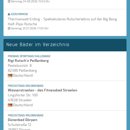
Dienstag, 04.08.2026, 15:03 Uhr
GZDLYRMKSE
Thermenwelt Erding - Spektakuläres Rutscherlebnis auf der Big Bang
Half-Pipe-Rutsche
Samstag, 25.07.2026, 17:05 Uhr
Neue Bäder im Verzeichnis
FREIBAD, SPORTBAD/HALLENBAD
Rigi Rutsch'n Peißenberg
Pestalozzistr. 8
82380 Peißenberg
Deutschland
FREIZEITBAD/ERLEBNISBAD
Wasserstraelen - das Fitnessbad Straelen
Lingsforter Str. 100
47638 Straelen
Deutschland
FREIZEITBAD/ERLEBNISBAD
Dünenbad Dörpen
Schulstraße 12
26892 Dörpen