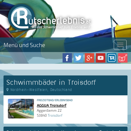
Menü und Suche
Menü
Schwimmbäder in Troisdorf
Nordrhein-Westfalen, Deutschland
FREIZEITBAD/ERLEBNISBAD
AGGUA Troisdorf
Aggerdamm 22
53840
Troisdorf