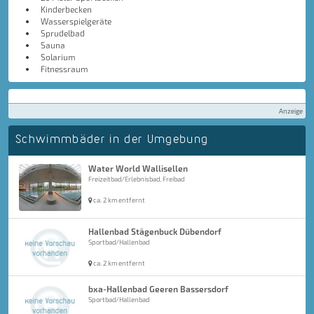
Kinderbecken
Wasserspielgeräte
Sprudelbad
Sauna
Solarium
Fitnessraum
Anzeige
Schwimmbäder in der Umgebung
Water World Wallisellen
Freizeitbad/Erlebnisbad, Freibad
ca. 2 km entfernt
Hallenbad Stägenbuck Dübendorf
Sportbad/Hallenbad
ca. 2 km entfernt
bxa-Hallenbad Geeren Bassersdorf
Sportbad/Hallenbad