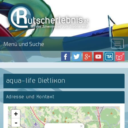
Menü und Suche
Menü
aqua-life Dietlikon
Adresse und Kontakt
+
-
×