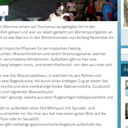
in Morzine, einem auf Tourismus ausgelegten Ort in den
n Alm gebaut und war vor allem gedacht um Wintersportgästen an
net ist das Bad nur in den Wintermonaten von Anfang November bis
tropische Pflanzen für ein tropisches Feeling.
elbuchten, Wasserfontänen und einem Strömungskanal, welcher
, verschiedene Attraktionen. Außerdem gibt es hier eine
lang hangeln muss, und einem Kletterseil, von dem aus man sich
R
er wie das Wasserspielhaus, in welchem es aus Rohren und
 eine Regendusche, die durch einen kräftigen Zug an einem Seil
enrutsche und eine zweibahnige Kinder-Bahnenrutsche. Zusätzlich
rn und regnender Wasserblume.
der“ gesorgt, welche aus einer flügelartigen Halfpipe besteht und
gibt es außerdem einen Hot Whirlpool mit Sprudel- und
rreichen ist. Von hier aus hat man einen guten Blick auf die
Piste oder im Sessellift.
r es gibt vielfältige gastronomische Angebote außerhalb des