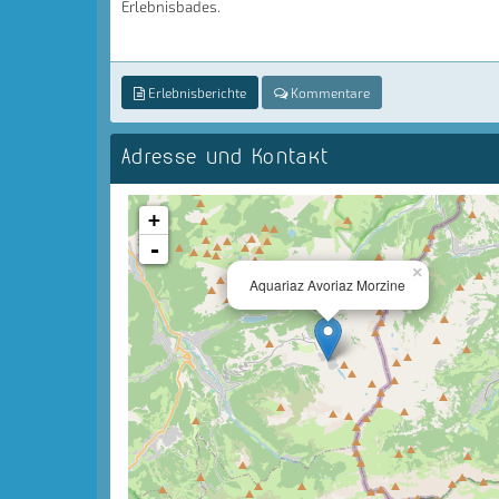
Erlebnisbades.
Erlebnisberichte
Kommentare
Adresse und Kontakt
+
-
×
Aquariaz Avoriaz Morzine