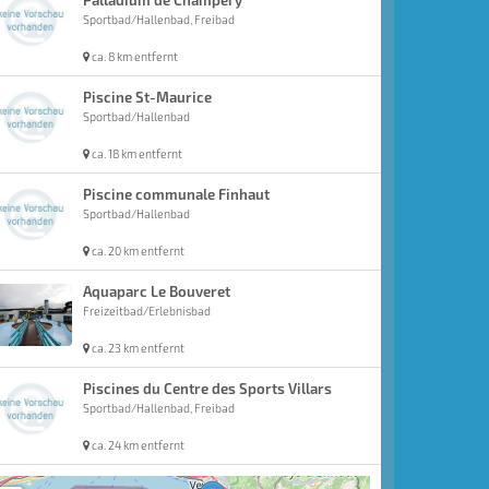
Palladium de Champéry
Sportbad/Hallenbad, Freibad
ca. 8 km entfernt
Piscine St-Maurice
Sportbad/Hallenbad
ca. 18 km entfernt
Piscine communale Finhaut
Sportbad/Hallenbad
ca. 20 km entfernt
Aquaparc Le Bouveret
Freizeitbad/Erlebnisbad
ca. 23 km entfernt
Piscines du Centre des Sports Villars
Sportbad/Hallenbad, Freibad
ca. 24 km entfernt