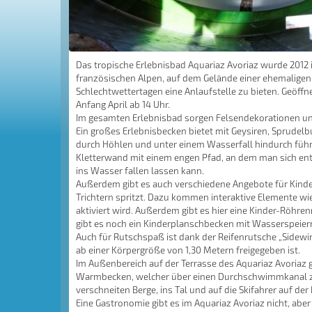
Das tropische Erlebnisbad Aquariaz Avoriaz wurde 2012 
französischen Alpen, auf dem Gelände einer ehemalige
Schlechtwettertagen eine Anlaufstelle zu bieten. Geöff
Anfang April ab 14 Uhr.
Im gesamten Erlebnisbad sorgen Felsendekorationen und 
Ein großes Erlebnisbecken bietet mit Geysiren, Sprud
durch Höhlen und unter einem Wasserfall hindurch führt
Kletterwand mit einem engen Pfad, an dem man sich ent
ins Wasser fallen lassen kann.
Außerdem gibt es auch verschiedene Angebote für Kind
Trichtern spritzt. Dazu kommen interaktive Elemente wie
aktiviert wird. Außerdem gibt es hier eine Kinder-Röhr
gibt es noch ein Kinderplanschbecken mit Wasserspeie
Auch für Rutschspaß ist dank der Reifenrutsche „Sidewin
ab einer Körpergröße von 1,30 Metern freigegeben ist.
Im Außenbereich auf der Terrasse des Aquariaz Avoriaz 
Warmbecken, welcher über einen Durchschwimmkanal zu e
verschneiten Berge, ins Tal und auf die Skifahrer auf der 
Eine Gastronomie gibt es im Aquariaz Avoriaz nicht, abe