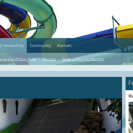
-Verzeichnis
Community
Kontakt
Auvergne-Rhône-Alpes
Morzine
Aquariaz Avoriaz Morzine
F
Bi