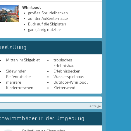
Whirlpool
großes Sprudelbecken
auf der Außenterrasse
Blick auf die Skipisten
ganzjährig nutzbar
usstattung
Mitten im Skigebiet
tropisches
Erlebnisbad
Sidewinder
Erlebnisbecken
Reifenrutsche
Wasserspielhaus
mehrere
Outdoor-Whirlpool
Kinderrutschen
Kletterwand
Anzeige
chwimmbäder in der Umgebung