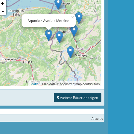
+
-
×
Aquariaz Avoriaz Morzine
Leaflet
| Map data © openstreetmap contributors
weitere Bäder anzeigen
Anzeige