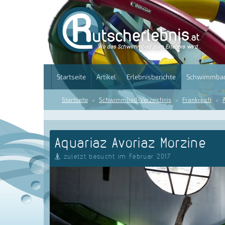
Startseite
Artikel
Erlebnisberichte
Schwimmbad
Startseite
Schwimmbad-Verzeichnis
Frankreich
Aquariaz Avoriaz Morzine
zuletzt besucht im Februar 2017