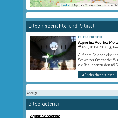
Leaflet
| Map data © openstreetmap contribu
Erlebnisberichte und Artikel
ERLEBNISBERICHT
Aquariaz Avoriaz Mor
Mo., 10.04.2017
be
Auf dem Gelände einer e
Schweizer Grenze der Wi
die Besucher zu den 49 S
Erlebnisbericht lesen
Anzeige
Bildergalerien
Aquariaz Avoriaz