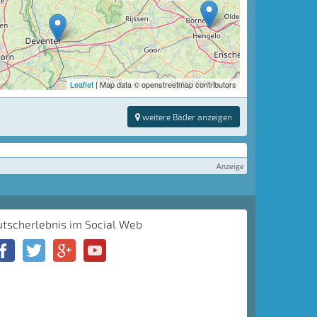
Leaflet
| Map data © openstreetmap contributors
weitere Bäder anzeigen
Anzeige
utscherlebnis im Social Web