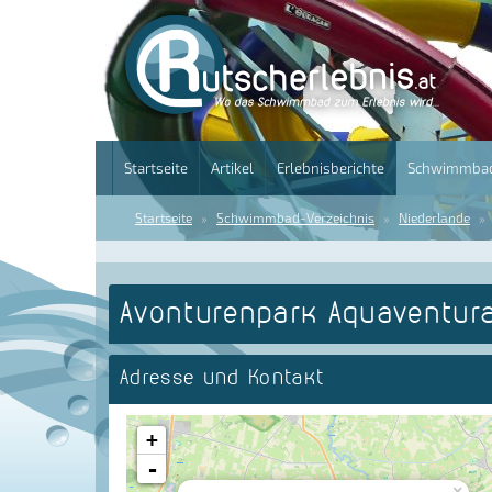
Startseite
Artikel
Erlebnisberichte
Schwimmbad
Startseite
Schwimmbad-Verzeichnis
Niederlande
Avonturenpark Aquaventura
Adresse und Kontakt
+
-
×