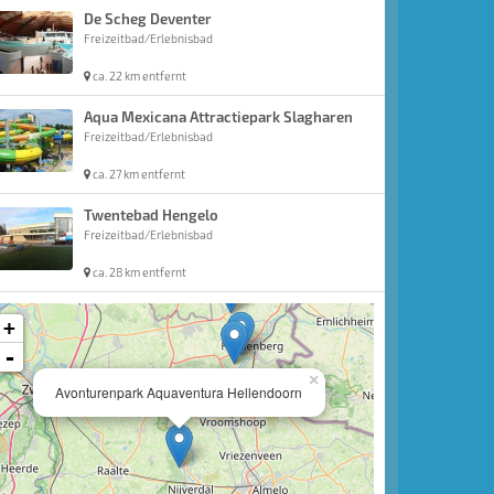
De Scheg Deventer
Freizeitbad/Erlebnisbad
ca. 22 km entfernt
Aqua Mexicana Attractiepark Slagharen
Freizeitbad/Erlebnisbad
ca. 27 km entfernt
Twentebad Hengelo
Freizeitbad/Erlebnisbad
ca. 28 km entfernt
+
-
×
Avonturenpark Aquaventura Hellendoorn