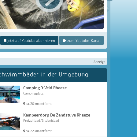
jetzt auf Youtube abonnieren
zum Youtube-Kanal
Anzeige
chwimmbäder in der Umgebung
Camping 't Veld Rheeze
Campingplatz
ca. 20 km entfernt
Kampeerdorp De Zandstuve Rheeze
Freizeitbad/Erlebnisbad
ca. 22 km entfernt