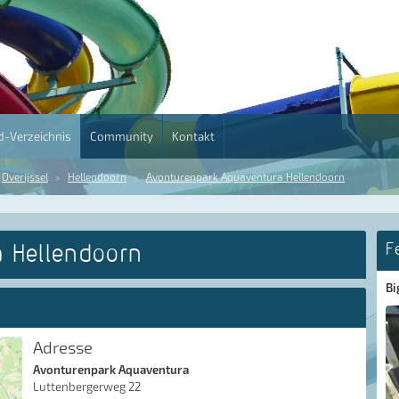
-Verzeichnis
Community
Kontakt
Overijssel
Hellendoorn
Avonturenpark Aquaventura Hellendoorn
 Hellendoorn
F
Bi
Adresse
Avonturenpark Aquaventura
Luttenbergerweg 22