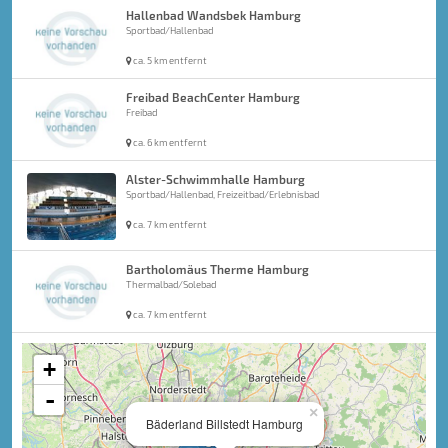
Hallenbad Wandsbek Hamburg
Sportbad/Hallenbad
ca. 5 km entfernt
Freibad BeachCenter Hamburg
Freibad
ca. 6 km entfernt
Alster-Schwimmhalle Hamburg
Sportbad/Hallenbad, Freizeitbad/Erlebnisbad
ca. 7 km entfernt
Bartholomäus Therme Hamburg
Thermalbad/Solebad
ca. 7 km entfernt
+
-
×
Bäderland Billstedt Hamburg