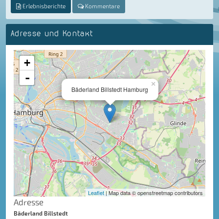
Erlebnisberichte
Kommentare
Adresse und Kontakt
+
-
×
Bäderland Billstedt Hamburg
Leaflet
| Map data © openstreetmap contributors
Adresse
Bäderland Billstedt