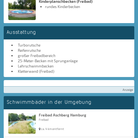
Kinderplanschbecken (Freibad)
rundes Kinderbecken
Ausstattung
Turborutsche
Reifenrutsche
großer Freibadbereich
25-Meter-Becken mit Sprunganlage
Lehrschwimmbecken
Kletterwand (Freibad)
Anzeige
Schwimmbäder in der Umgebung
Freibad Aschberg Hamburg
Freibad
ca. 4 km entfernt