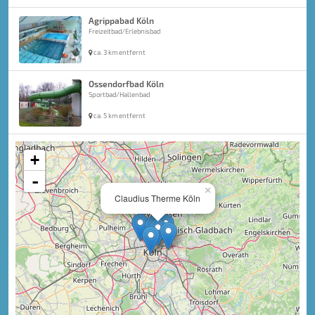
Agrippabad Köln
Freizeitbad/Erlebnisbad
ca. 3 km entfernt
Ossendorfbad Köln
Sportbad/Hallenbad
ca. 5 km entfernt
+
-
×
Claudius Therme Köln