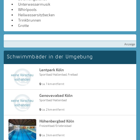
Unterwassermusik
Whirlpools
Heilwassersitzbecken
Trinkbrunnen
Grotte
Anzeige
Schwimmbäder in der Umgebung
Lentpark Köln
Sportbad/Hallenbad, Freibad
ca. 1 km entfernt
Genovevabad Köln
Sportbad/Hallenbad
ca. 2 km entfernt
Höhenbergbad Köln
Freizeitbad/Erlebnisbad
ca. 3 km entfernt