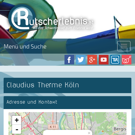
Menü und Suche
Menü
Claudius Therme Köln
Adresse und Kontakt
+
-
×