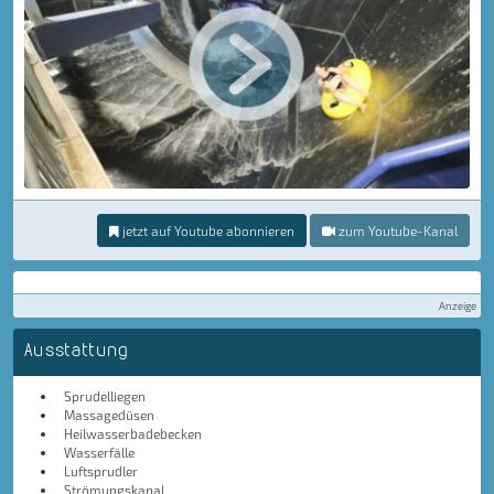
jetzt auf Youtube abonnieren
zum Youtube-Kanal
Anzeige
Ausstattung
Sprudelliegen
Massagedüsen
Heilwasserbadebecken
Wasserfälle
Luftsprudler
Strömungskanal