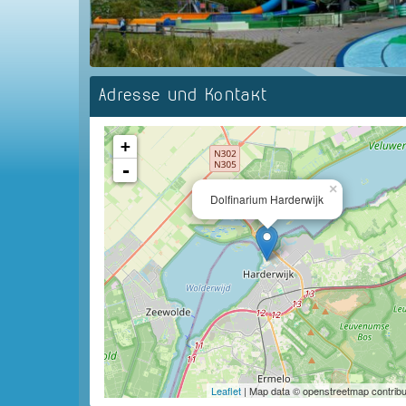
Adresse und Kontakt
+
-
×
Dolfinarium Harderwijk
Leaflet
| Map data © openstreetmap contribu