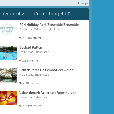
Anzeige
chwimmbäder in der Umgebung
RCN Holiday Park Zeewolde Zeewolde
Freizeitbad/Erlebnisbad, Freibad
ca. 7 km entfernt
Bosbad Putten
Freizeitbad/Erlebnisbad
ca. 9 km entfernt
Center Parcs De Eemhof Zeewolde
Freizeitbad/Erlebnisbad
ca. 18 km entfernt
Vakantiepark Ackersate Voorthuizen
Freizeitbad/Erlebnisbad
ca. 19 km entfernt