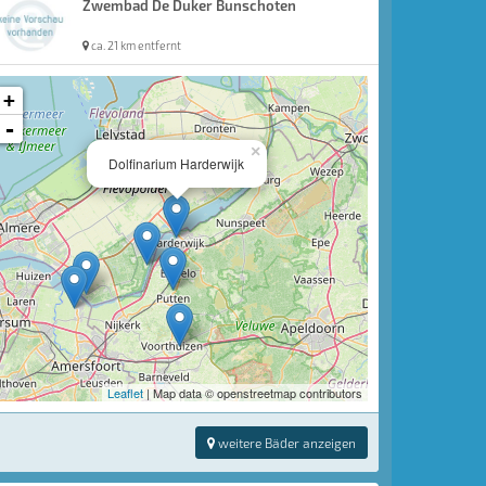
Zwembad De Duker Bunschoten
ca. 21 km entfernt
+
-
×
Dolfinarium Harderwijk
Leaflet
| Map data © openstreetmap contributors
weitere Bäder anzeigen