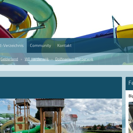
-Verzeichnis
Community
Kontakt
Gelderland
WB Harderwijk
Dolfinarium Harderwijk
F
Bi