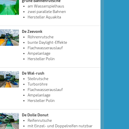
grüne Bahnenrutsche
am Wasserspielhaus
zwei parallele Bahnen
Hersteller Aquakita
De Zeevonk
Röhrenrutsche
bunte Daylight-Effekte
Flachwasserauslauf
Ampelanlage
Hersteller Polin
De Wal-rush
Steilrutsche
Turboröhre
Flachwasserauslauf
Ampelanlage
Hersteller Polin
De Dolle Donut
Reifenrutsche
mit Einzel- und Doppelreifen nutzbar