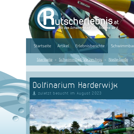
Startseite
Artikel
Erlebnisberichte
Schwimmbad
Startseite
Schwimmbad-Verzeichnis
Niederlande
Dolfinarium Harderwijk
zuletzt besucht im August 2023