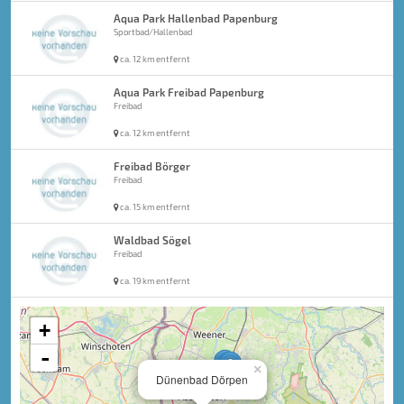
Aqua Park Hallenbad Papenburg
Sportbad/Hallenbad
ca. 12 km entfernt
Aqua Park Freibad Papenburg
Freibad
ca. 12 km entfernt
Freibad Börger
Freibad
ca. 15 km entfernt
Waldbad Sögel
Freibad
ca. 19 km entfernt
+
-
×
Dünenbad Dörpen