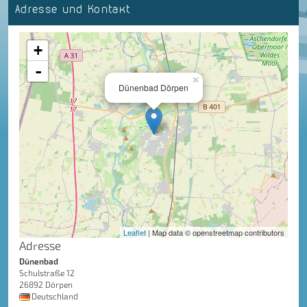
Adresse und Kontakt
+
-
×
Dünenbad Dörpen
Leaflet
| Map data © openstreetmap contributors
Adresse
Dünenbad
Schulstraße 12
26892 Dörpen
Deutschland