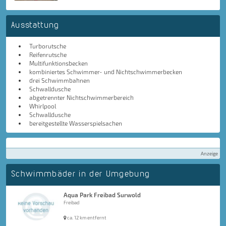
Ausstattung
Turborutsche
Reifenrutsche
Multifunktionsbecken
kombiniertes Schwimmer- und Nichtschwimmerbecken
drei Schwimmbahnen
Schwalldusche
abgetrennter Nichtschwimmerbereich
Whirlpool
Schwalldusche
bereitgestellte Wasserspielsachen
Anzeige
Schwimmbäder in der Umgebung
Aqua Park Freibad Surwold
Freibad
ca. 12 km entfernt