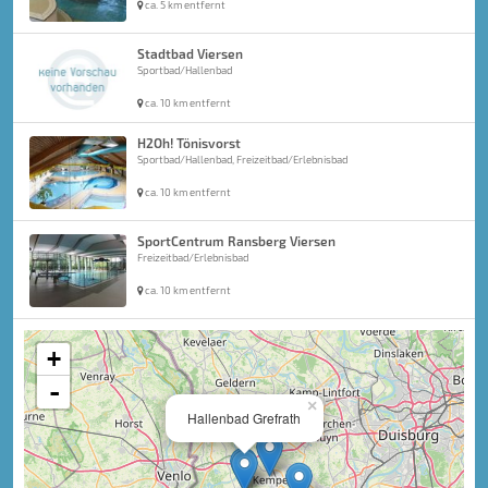
ca. 5 km entfernt
Stadtbad Viersen
Sportbad/Hallenbad
ca. 10 km entfernt
H2Oh! Tönisvorst
Sportbad/Hallenbad, Freizeitbad/Erlebnisbad
ca. 10 km entfernt
SportCentrum Ransberg Viersen
Freizeitbad/Erlebnisbad
ca. 10 km entfernt
+
-
×
Hallenbad Grefrath