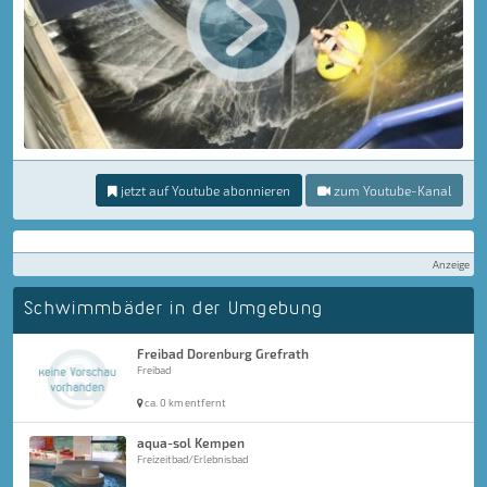
jetzt auf Youtube abonnieren
zum Youtube-Kanal
Anzeige
Schwimmbäder in der Umgebung
Freibad Dorenburg Grefrath
Freibad
ca. 0 km entfernt
aqua-sol Kempen
Freizeitbad/Erlebnisbad