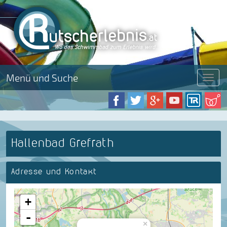
Menü und Suche
Menü
Hallenbad Grefrath
Adresse und Kontakt
+
-
×