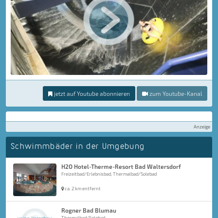
jetzt auf Youtube abonnieren
zum Youtube-Kanal
Anzeige
Schwimmbäder in der Umgebung
H2O Hotel-Therme-Resort Bad Waltersdorf
Freizeitbad/Erlebnisbad, Thermalbad/Solebad
ca. 2 km entfernt
Rogner Bad Blumau
Thermalbad/Solebad