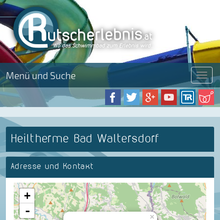
Menü und Suche
Menü
Heiltherme Bad Waltersdorf
Adresse und Kontakt
+
-
×