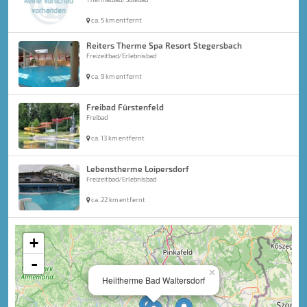
ca. 5 km entfernt
Reiters Therme Spa Resort Stegersbach
Freizeitbad/Erlebnisbad
ca. 9 km entfernt
Freibad Fürstenfeld
Freibad
ca. 13 km entfernt
Lebenstherme Loipersdorf
Freizeitbad/Erlebnisbad
ca. 22 km entfernt
+
-
×
Heiltherme Bad Waltersdorf