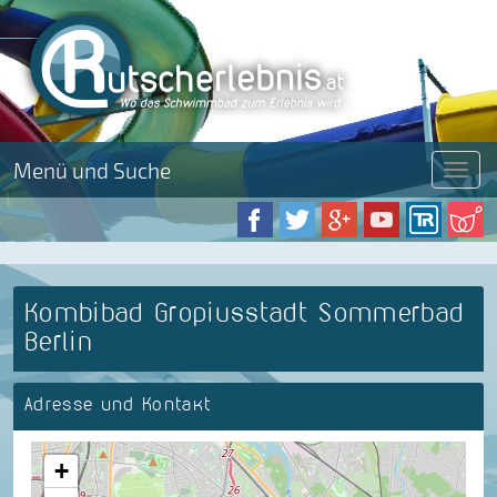
Menü und Suche
Menü
Kombibad Gropiusstadt Sommerbad
Berlin
Adresse und Kontakt
+