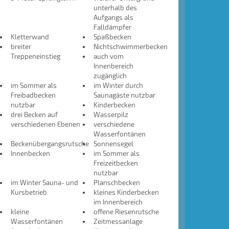
unterhalb des
Aufgangs als
Falldämpfer
Kletterwand
Spaßbecken
breiter
Nichtschwimmerbecken
Treppeneinstieg
auch vom
Innenbereich
zugänglich
im Sommer als
im Winter durch
Freibadbecken
Saunagäste nutzbar
nutzbar
Kinderbecken
drei Becken auf
Wasserpilz
verschiedenen Ebenen
verschiedene
Wasserfontänen
Beckenübergangsrutsche
Sonnensegel
Innenbecken
im Sommer als
Freizeitbecken
nutzbar
im Winter Sauna- und
Planschbecken
Kursbetrieb
kleines Kinderbecken
im Innenbereich
kleine
offene Riesenrutsche
Wasserfontänen
Zeitmessanlage