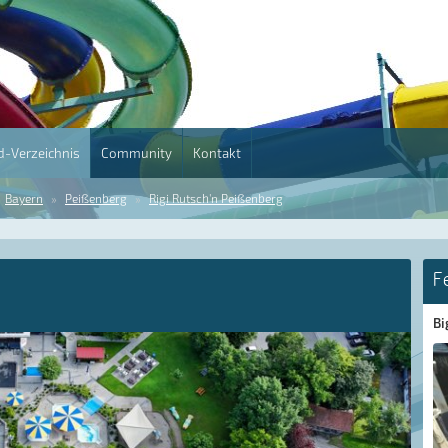
-Verzeichnis
Community
Kontakt
Bayern
Peißenberg
Rigi Rutsch'n Peißenberg
F
Bi