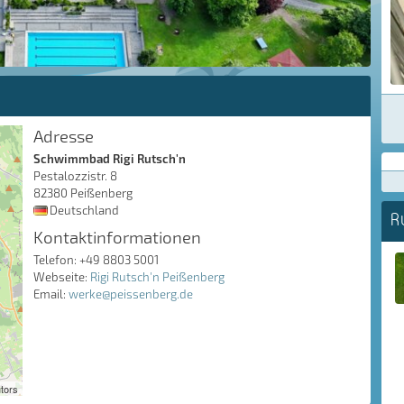
Adresse
Schwimmbad Rigi Rutsch'n
Pestalozzistr. 8
82380 Peißenberg
Deutschland
R
Kontaktinformationen
Telefon: +49 8803 5001
Webseite:
Rigi Rutsch'n Peißenberg
Email:
werke@peissenberg.de
tors