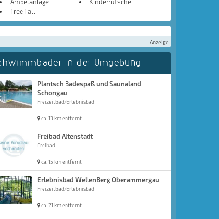
Ampelanlage
Kinderrutsche
Free Fall
Anzeige
chwimmbäder in der Umgebung
Plantsch Badespaß und Saunaland
Schongau
Freizeitbad/Erlebnisbad
ca. 13 km entfernt
Freibad Altenstadt
Freibad
ca. 15 km entfernt
Erlebnisbad WellenBerg Oberammergau
Freizeitbad/Erlebnisbad
ca. 21 km entfernt