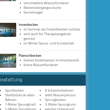
verschiedene Wasserfontänen
Beckenübergangsrutsche
Sonnensegel
Innenbecken
im Sommer als Freizeitbecken nutzbar
wird auch für Therapieangebote
genutzt
im Winter Sauna- und Kursbetrieb
Planschbecken
kleines Kinderbecken im Innenbereich
kleine Wasserfontänen
usstattung
Sportbecken
8 Schwimmbahnen
Startblöcke an allen
wibit Wasserparcour
Bahnen
Sprungbecken
1-Meter-Sprungbrett
3-Meter-Sprungturm
5-Meter-Sprungturm
weicher Untergrund