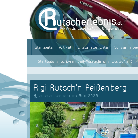
Startseite
Artikel
Erlebnisberichte
Schwimmbad
Startseite
Schwimmbad-Verzeichnis
Deutschland
Rigi Rutsch'n Peißenberg
zuletzt besucht im Juli 2025