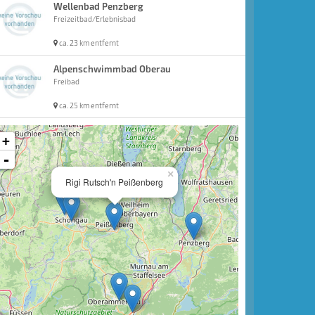
Wellenbad Penzberg
Freizeitbad/Erlebnisbad
ca. 23 km entfernt
Alpenschwimmbad Oberau
Freibad
ca. 25 km entfernt
+
-
×
Rigi Rutsch'n Peißenberg