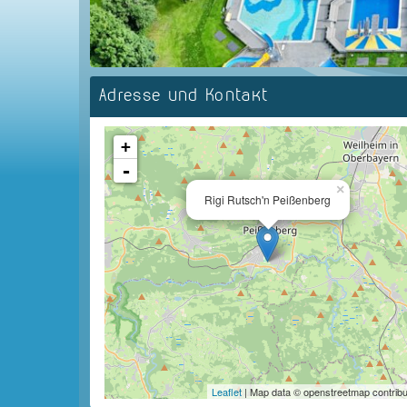
Adresse und Kontakt
+
-
×
Rigi Rutsch'n Peißenberg
Leaflet
| Map data © openstreetmap contribu