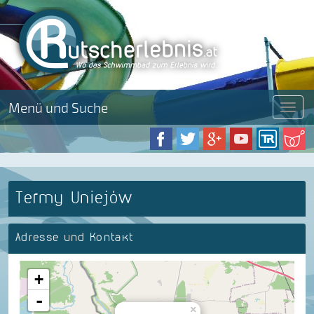
Menü und Suche
Menü
Termy Uniejów
Adresse und Kontakt
+
-
×