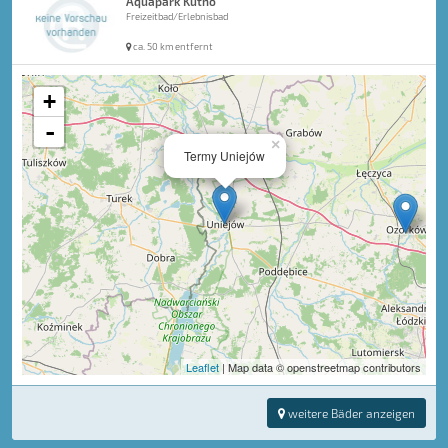
Aquapark Kutno
Freizeitbad/Erlebnisbad
ca. 50 km entfernt
+
-
×
Termy Uniejów
Leaflet
| Map data © openstreetmap contributors
weitere Bäder anzeigen