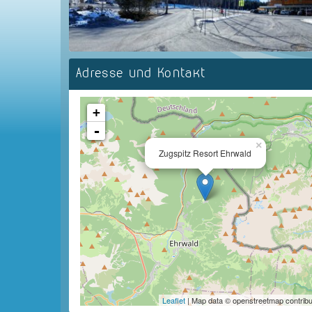
Adresse und Kontakt
+
-
×
Zugspitz Resort Ehrwald
Leaflet
| Map data © openstreetmap contribu