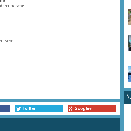
che
Röhrenrutsche
rrutsche
A
Twitter
Google+