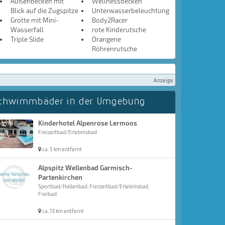
Außenbecken mit
Wellnessbecken
Blick auf die Zugspitze
Unterwasserbeleuchtung
Grotte mit Mini-
Body2Racer
Wasserfall
rote Kinderutsche
Triple Slide
Orangene
Röhrenrutsche
Anzeige
chwimmbäder in der Umgebung
Kinderhotel Alpenrose Lermoos
Freizeitbad/Erlebnisbad
ca. 5 km entfernt
Alpspitz Wellenbad Garmisch-
Partenkirchen
Sportbad/Hallenbad, Freizeitbad/Erlebnisbad,
Freibad
ca. 13 km entfernt