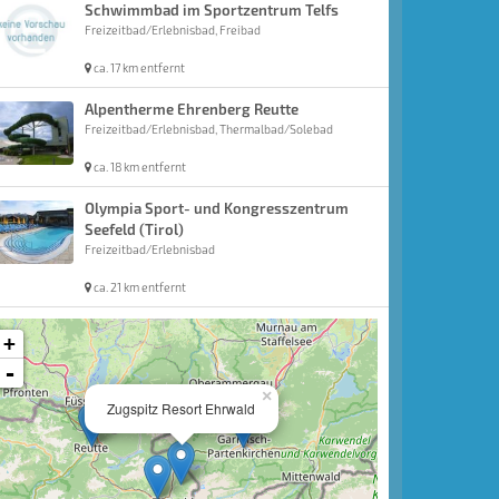
Schwimmbad im Sportzentrum Telfs
Freizeitbad/Erlebnisbad, Freibad
ca. 17 km entfernt
Alpentherme Ehrenberg Reutte
Freizeitbad/Erlebnisbad, Thermalbad/Solebad
ca. 18 km entfernt
Olympia Sport- und Kongresszentrum
Seefeld (Tirol)
Freizeitbad/Erlebnisbad
ca. 21 km entfernt
+
-
×
Zugspitz Resort Ehrwald