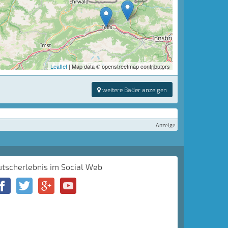
Leaflet
| Map data © openstreetmap contributors
weitere Bäder anzeigen
Anzeige
utscherlebnis im Social Web