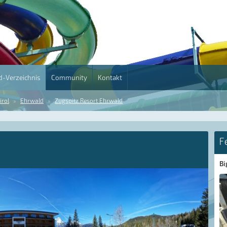
-Verzeichnis
Community
Kontakt
irol
Ehrwald
Zugspitz Resort Ehrwald
F
Bi