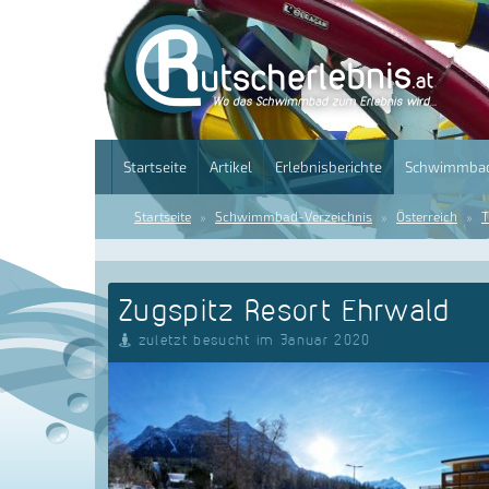
Startseite
Artikel
Erlebnisberichte
Schwimmbad
Startseite
Schwimmbad-Verzeichnis
Österreich
T
Zugspitz Resort Ehrwald
zuletzt besucht im Januar 2020